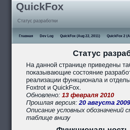
QuickFox
Статус разработки
Главная
Dev Log
QuickFox (Aug 22, 2011)
QuickFox 2 (A
Статус разра
На данной странице приведены та
показывающие состояние разработ
реализации функционала и отдел
Foxtrot и QuickFox.
Обновлено:
13 февраля 2010
Прошлая версия:
20 августа 200
Описание условных обозначений с
таблице внизу
Функциональность