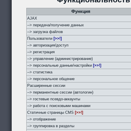
Функция
AJAX
--> передача/получение данных
--> загрузка файлов
Пользователи
[>>!]
--> авторизация/доступ
--> регистрация
--> управление (администрирование)
--> персональные данные/настройки
[>>!]
--> статистика
--> персональное общение
Расширенные сессии
--> перманентные сессии (автологин)
--> гостевые псевдо-аккаунты
--> работа с поисковыми машинами
Статичные страницы CMS
[>>!]
--> отображение
--> группировка в разделы