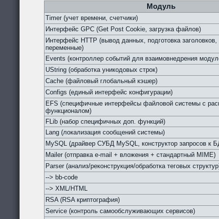
Модуль
Timer (учет времени, счетчики)
Интерфейс GPC (Get Post Cookie, загрузка файлов)
Интерфейс HTTP (вывод данных, подготовка заголовков,
переменные)
Events (контроллер событий для взаимовнедрения модул
UString (обработка уникодовых строк)
Cache (файловый глобальный кэшер)
Configs (единый интерфейс конфигурации)
EFS (специфичные интерфейсы файловой системы с ра
функционалом)
FLib (набор специфичных доп. функций)
Lang (локализация сообщений системы)
MySQL (драйвер СУБД MySQL, конструктор запросов к Б
Mailer (отправка e-mail + вложения + стандартный MIME)
Parser (анализ/реконструкция/обработка теговых структур
--> bb-code
--> XML/HTML
RSA (RSA криптография)
Service (контроль самообслуживающих сервисов)