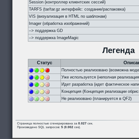
Session (контроллер клиентских сессий)
TARFS (tar/tar.gz интерфейс: создание/распаковка)
VIS (визуализация в HTML по шаблонам)
Imager (обработка изображений)
--> поддержка GD
--> поддержка ImageMagic
Легенда
Статус
Описа
Полностью реализовано (возможна моде
Уже используется (неполная реализация
Идет разработка (идет фактическое напи
Концепция (Концепция реализации обрис
Не реализовано (планируется в QF2)
Страница полностью сгенерирована за
0.027
сек.
Произведено SQL запросов:
5
(
0.002
сек).