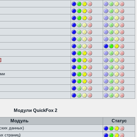
]
ами
Модули QuickFox 2
Модуль
Статус
ских данных)
х страниц)