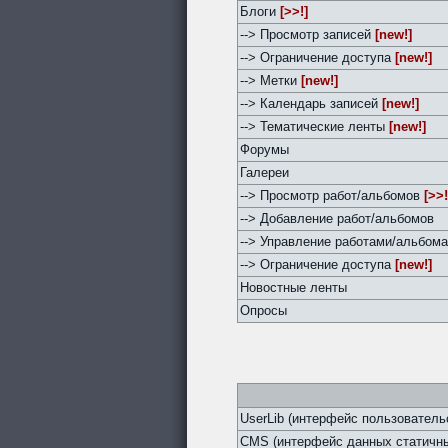
Блоги
[>>!]
--> Просмотр записей
[new!]
--> Ограничение доступа
[new!]
--> Метки
[new!]
--> Календарь записей
[new!]
--> Тематические ленты
[new!]
Форумы
Галереи
--> Просмотр работ/альбомов
[>>!
--> Добавление работ/альбомов
--> Управление работами/альбом
--> Ограничение доступа
[new!]
Новостные ленты
Опросы
UserLib (интерфейс пользователь
CMS (интерфейс данных статичны