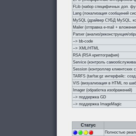
FLib (набор специфичных доп. фу
Lang (локализация сообщений си
MySQL (драйвер СУБД MySQL, кон
Mailer (отправка e-mail + вложен
Parser (анализ/реконструкция/обр
--> bb-code
--> XML/HTML
RSA (RSA криптография)
Service (контроль самообслужив
Session (контроллер клиентских с
TARFS (tar/tar.gz интерфейс: соз
VIS (визуализация в HTML по ша
Imager (обработка изображений)
--> поддержка GD
--> поддержка ImageMagic
Статус
Полностью реали