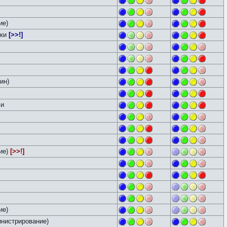
ие)
йки
[>>!]
ин)
ми
ие)
[>>!]
ие)
нистрирование)