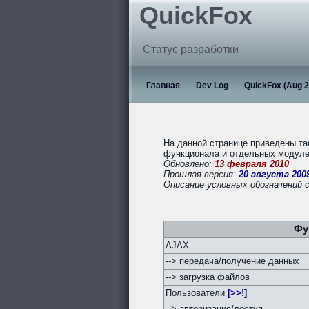
QuickFox
Статус разработки
Главная
Dev Log
QuickFox (Aug 2
На данной странице приведены та
функционала и отдельных модулей
Обновлено:
13 февраля 2010
Прошлая версия:
20 августа 200
Описание условных обозначений 
Фу
AJAX
--> передача/получение данных
--> загрузка файлов
Пользователи
[>>!]
--> авторизация/доступ