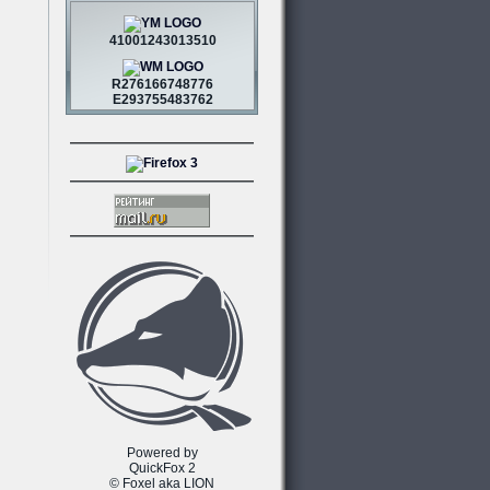
41001243013510
R276166748776
E293755483762
Powered by
QuickFox 2
© Foxel aka LION