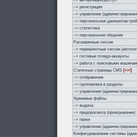
--> регистрация
--> управление (администрирован
--> персональные данные/настро
--> статистика
--> персональное общение
Расширенные сессии
--> перманентные сессии (автолог
--> гостевые псевдо-аккаунты
--> работа с поисковыми машина
Статичные страницы CMS
[>>!]
--> отображение
--> группировка в разделы
--> управление (администрирован
Хранимые файлы
--> выдача
--> предпросмотр (проигрывание)
--> папки
--> управление (администрирован
Конфигурирование системы (адми