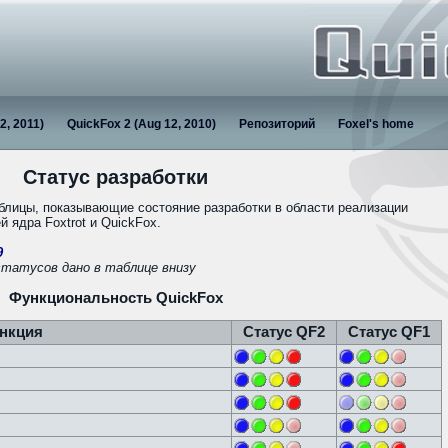
2, 2011)
QuickFox 2 (Aug 12, 2010)
Репозиторий
Foxel's home
Статус разработки
блицы, показывающие состояние разработки в области реализации
 ядра Foxtrot и QuickFox.
9
статусов дано в таблице внизу
Функциональность QuickFox
нкция
Статус QF2
Статус QF1