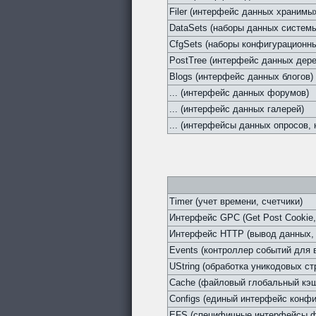
Filer (интерфейс данных хранимы
DataSets (наборы данных систем
CfgSets (наборы конфигурационны
PostTree (интерфейс данных дер
Blogs (интерфейс данных блогов)
... (интерфейс данных форумов)
... (интерфейс данных галерей)
... (интерфейсы данных опросов, н
Timer (учет времени, счетчики)
Интерфейс GPC (Get Post Cookie,
Интерфейс HTTP (вывод данных, 
Events (контроллер событий для
UString (обработка уникодовых ст
Cache (файловый глобальный кэ
Configs (единый интерфейс конфи
EFS (специфичные интерфейсы ф