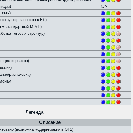
нкций)
N/A
стемы)
структор запросов к БД)
ия + стандартный MIME)
аботка теговых структур)
ающих сервисов)
ессий)
дание/распаковка)
блонам)
Легенда
Описание
зовано (возможна модернизация в QF2)