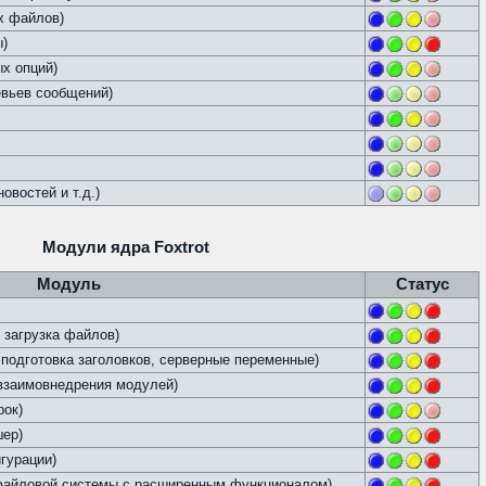
х файлов)
ы)
х опций)
евьев сообщений)
овостей и т.д.)
Модули ядра Foxtrot
Модуль
Статус
 загрузка файлов)
подготовка заголовков, серверные переменные)
 взаимовнедрения модулей)
рок)
шер)
гурации)
айловой системы с расширенным функционалом)