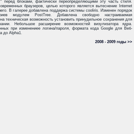
>" перед блоками, фактически переопределяющими эту часть стиля.
временных браузеров, целью которого является вытеснение Internet
шего. В галерее добавлена поддержа системы cooliris. Изменен порядок
ариев модулем PostTree. Добавлена свободно настраиваемая
на техническая возможность установить принудильное сохранения для
ании. Небольшое расширение возможностей визулизатора ядра.
нных при изменениее логина/пароля, формата кода Google для Веб-
а до Alpha1.
2008 - 2009 годы >>