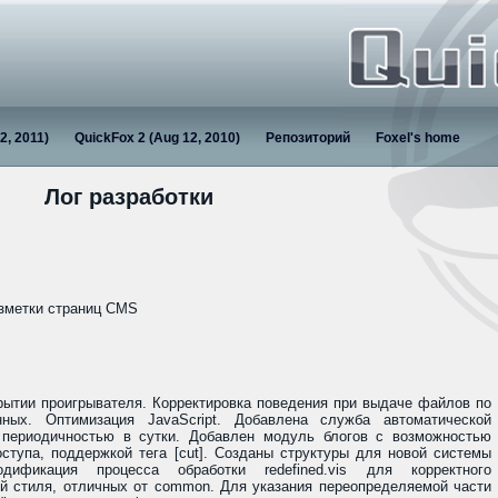
2, 2011)
QuickFox 2 (Aug 12, 2010)
Репозиторий
Foxel's home
Лог разработки
азметки страниц CMS
рытии проигрывателя. Корректировка поведения при выдаче файлов по
ных. Оптимизация JavaScript. Добавлена служба автоматической
периодичностью в сутки. Добавлен модуль блогов с возможностью
ступа, поддержкой тега [cut]. Созданы структуры для новой системы
дификация процесса обработки redefined.vis для корректного
ей стиля, отличных от common. Для указания переопределяемой части