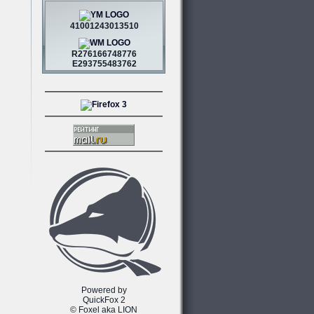
41001243013510
R276166748776
E293755483762
Powered by
QuickFox 2
© Foxel aka LION