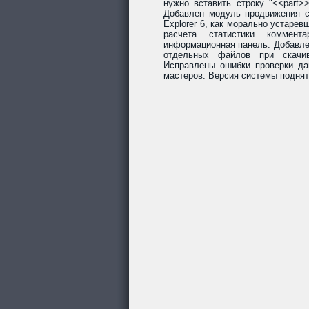
нужно вставить строку "<<part>
Добавлен модуль продвижения со
Explorer 6, как морально устарев
расчета статистики коммент
информационная панель. Добавле
отдельных файлов при скачив
Исправлены ошибки проверки да
мастеров. Версия системы поднят