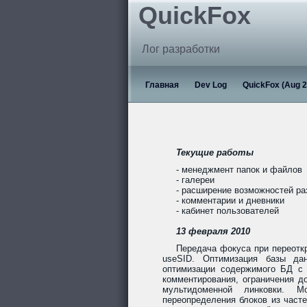
QuickFox
Лог разработки
Главная
Dev Log
QuickFox (Aug 2
Текущие работы
- менеджмент папок и файлов
- галереи
- расширение возможностей р
- комментарии и дневники
- кабинет пользователей
13 февраля 2010
Передача фокуса при переотк
useSID. Оптимизация базы дан
оптимизации содержимого БД с 
комментирования, ограничения до
мультидоменной линковки. Мо
переопределения блоков из част