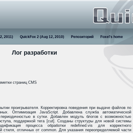
2, 2011)
QuickFox 2 (Aug 12, 2010)
Репозиторий
Foxel's home
Лог разработки
азметки страниц CMS
рытии проигрывателя. Корректировка поведения при выдаче файлов по
ных. Оптимизация JavaScript. Добавлена служба автоматической
периодичностью в сутки. Добавлен модуль блогов с возможностью
ступа, поддержкой тега [cut]. Созданы структуры для новой системы
дификация процесса обработки redefined.vis для корректного
ей стиля, отличных от common. Для указания переопределяемой части