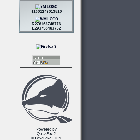
41001243013510
R276166748776
E293755483762
Powered by
QuickFox 2
© Foxel aka LION