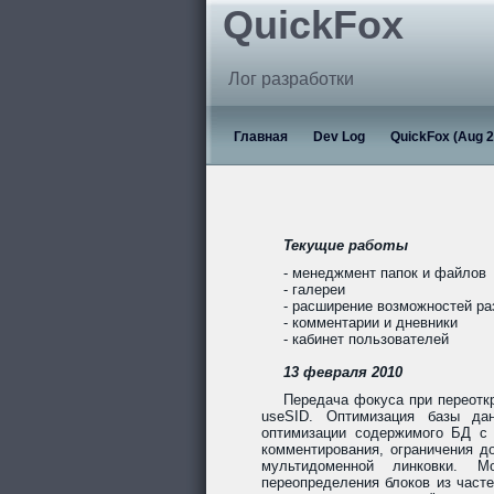
QuickFox
Лог разработки
Главная
Dev Log
QuickFox (Aug 2
Текущие работы
- менеджмент папок и файлов
- галереи
- расширение возможностей р
- комментарии и дневники
- кабинет пользователей
13 февраля 2010
Передача фокуса при переотк
useSID. Оптимизация базы дан
оптимизации содержимого БД с 
комментирования, ограничения до
мультидоменной линковки. Мо
переопределения блоков из част