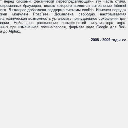
>" перед блоками, фактически переопределяющими эту часть стиля.
временных браузеров, целью которого является вытеснение Internet
шего. В галерее добавлена поддержа системы cooliris. Изменен порядок
ариев модулем PostTree. Добавлена свободно настраиваемая
на техническая возможность установить принудильное сохранения для
ании. Небольшое расширение возможностей визулизатора ядра.
нных при изменениее логина/пароля, формата кода Google для Веб-
а до Alpha1.
2008 - 2009 годы >>