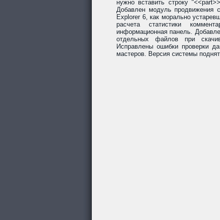
нужно вставить строку "<<part>
Добавлен модуль продвижения со
Explorer 6, как морально устарев
расчета статистики коммент
информационная панель. Добавле
отдельных файлов при скачив
Исправлены ошибки проверки да
мастеров. Версия системы поднят