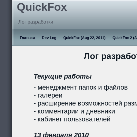
QuickFox
Лог разработки
Главная
Dev Log
QuickFox (Aug 22, 2011)
QuickFox 2 (A
Лог разрабо
Текущие работы
- менеджмент папок и файлов
- галереи
- расширение возможностей раз
- комментарии и дневники
- кабинет пользователей
13 февраля 2010