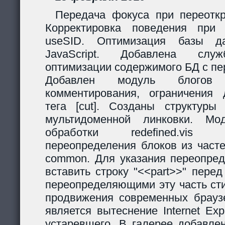
Передача фокуса при переоткр
Корректировка поведения при
useSID. Оптимизация базы да
JavaScript. Добавлена служ
оптимизации содержимого БД с пе
Добавлен модуль блогов
комментирования, ограничения 
тега [cut]. Созданы структур
мультидоменной линковки. Мо
обработки redefined.vis
переопределения блоков из часте
common. Для указания переопред
вставить строку "<<part>>" пере
переопределяющими эту часть ст
продвижения современных браузе
является вытеснение Internet Exp
устаревшего. В галерее добавле