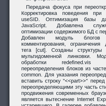
Передача фокуса при переоткр
Корректировка поведения при
useSID. Оптимизация базы да
JavaScript. Добавлена служ
оптимизации содержимого БД с пе
Добавлен модуль блогов
комментирования, ограничения 
тега [cut]. Созданы структур
мультидоменной линковки. Мо
обработки redefined.vis
переопределения блоков из часте
common. Для указания переопред
вставить строку "<<part>>" пере
переопределяющими эту часть ст
продвижения современных браузе
является вытеснение Internet Exp
устаревшего. В галерее добавле