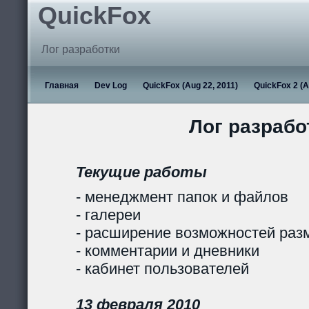
QuickFox
Лог разработки
Главная
Dev Log
QuickFox (Aug 22, 2011)
QuickFox 2 (A
Лог разрабо
Текущие работы
- менеджмент папок и файлов
- галереи
- расширение возможностей раз
- комментарии и дневники
- кабинет пользователей
13 февраля 2010