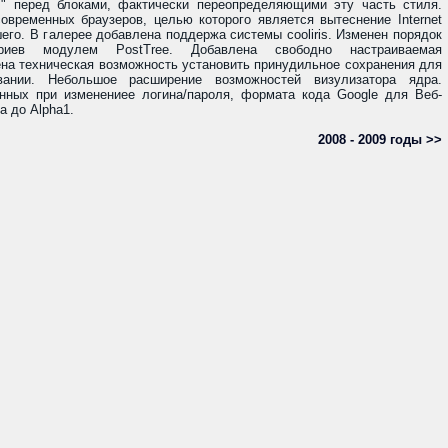
>" перед блоками, фактически переопределяющими эту часть стиля.
временных браузеров, целью которого является вытеснение Internet
шего. В галерее добавлена поддержа системы cooliris. Изменен порядок
ариев модулем PostTree. Добавлена свободно настраиваемая
на техническая возможность установить принудильное сохранения для
ании. Небольшое расширение возможностей визулизатора ядра.
нных при изменениее логина/пароля, формата кода Google для Веб-
а до Alpha1.
2008 - 2009 годы >>