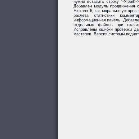
нужно вставить строку "<<part>
Добавлен модуль продвижения со
Explorer 6, как морально устарев
расчета статистики коммент
информационная панель. Добавле
отдельных файлов при скачив
Исправлены ошибки проверки да
мастеров. Версия системы поднят