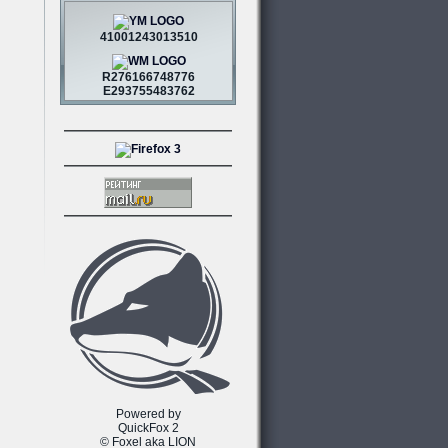
41001243013510
R276166748776
E293755483762
Powered by
QuickFox 2
© Foxel aka LION