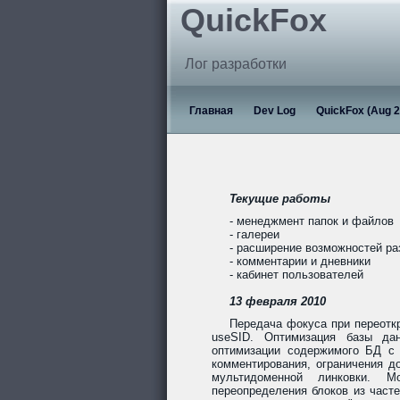
QuickFox
Лог разработки
Главная
Dev Log
QuickFox (Aug 2
Текущие работы
- менеджмент папок и файлов
- галереи
- расширение возможностей р
- комментарии и дневники
- кабинет пользователей
13 февраля 2010
Передача фокуса при переотк
useSID. Оптимизация базы дан
оптимизации содержимого БД с 
комментирования, ограничения до
мультидоменной линковки. Мо
переопределения блоков из част