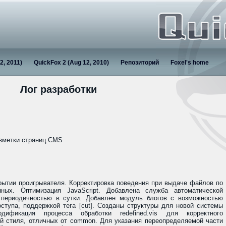
2, 2011)
QuickFox 2 (Aug 12, 2010)
Репозиторий
Foxel's home
Лог разработки
азметки страниц CMS
рытии проигрывателя. Корректировка поведения при выдаче файлов по
ных. Оптимизация JavaScript. Добавлена служба автоматической
периодичностью в сутки. Добавлен модуль блогов с возможностью
ступа, поддержкой тега [cut]. Созданы структуры для новой системы
дификация процесса обработки redefined.vis для корректного
ей стиля, отличных от common. Для указания переопределяемой части