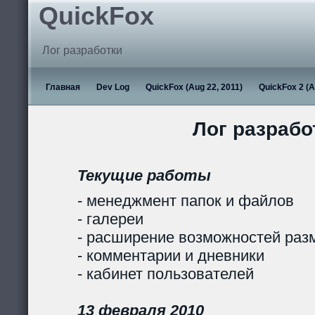
QuickFox
Лог разработки
Главная
Dev Log
QuickFox (Aug 22, 2011)
QuickFox 2 (A
Лог разрабо
Текущие работы
- менеджмент папок и файлов
- галереи
- расширение возможностей раз
- комментарии и дневники
- кабинет пользователей
13 февраля 2010