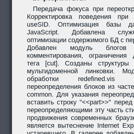
Передача фокуса при переоткр
Корректировка поведения при
useSID. Оптимизация базы да
JavaScript. Добавлена служ
оптимизации содержимого БД с пе
Добавлен модуль блогов
комментирования, ограничения 
тега [cut]. Созданы структур
мультидоменной линковки. Мо
обработки redefined.vis
переопределения блоков из часте
common. Для указания переопред
вставить строку "<<part>>" пере
переопределяющими эту часть ст
продвижения современных браузе
является вытеснение Internet Exp
устаревшего. В галерее добавле