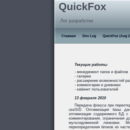
QuickFox
Лог разработки
Главная
Dev Log
QuickFox (Aug 2
Текущие работы
- менеджмент папок и файлов
- галереи
- расширение возможностей р
- комментарии и дневники
- кабинет пользователей
13 февраля 2010
Передача фокуса при переотк
useSID. Оптимизация базы дан
оптимизации содержимого БД с 
комментирования, ограничения до
мультидоменной линковки. Мо
переопределения блоков из част