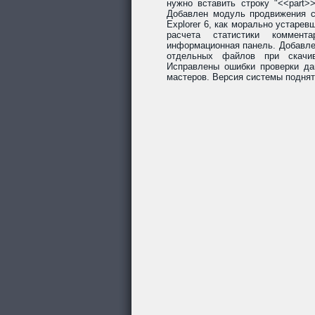
нужно вставить строку "<<part>
Добавлен модуль продвижения со
Explorer 6, как морально устарев
расчета статистики коммент
информационная панель. Добавле
отдельных файлов при скачив
Исправлены ошибки проверки да
мастеров. Версия системы поднят