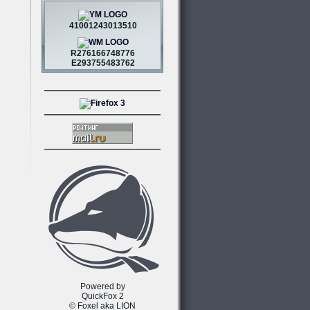
41001243013510
R276166748776
E293755483762
Powered by
QuickFox 2
© Foxel aka LION