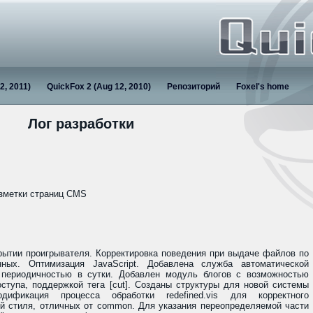
2, 2011)
QuickFox 2 (Aug 12, 2010)
Репозиторий
Foxel's home
Лог разработки
азметки страниц CMS
рытии проигрывателя. Корректировка поведения при выдаче файлов по
ных. Оптимизация JavaScript. Добавлена служба автоматической
периодичностью в сутки. Добавлен модуль блогов с возможностью
ступа, поддержкой тега [cut]. Созданы структуры для новой системы
дификация процесса обработки redefined.vis для корректного
ей стиля, отличных от common. Для указания переопределяемой части