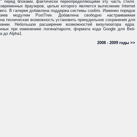
>" перед блоками, фактически переопределяющими эту часть стиля.
временных браузеров, целью которого является вытеснение Internet
шего. В галерее добавлена поддержа системы cooliris. Изменен порядок
ариев модулем PostTree. Добавлена свободно настраиваемая
на техническая возможность установить принудильное сохранения для
ании. Небольшое расширение возможностей визулизатора ядра.
нных при изменениее логина/пароля, формата кода Google для Веб-
а до Alpha1.
2008 - 2009 годы >>