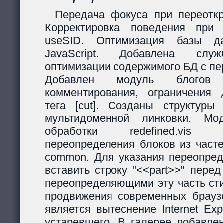
Передача фокуса при переоткр
Корректировка поведения при
useSID. Оптимизация базы да
JavaScript. Добавлена служ
оптимизации содержимого БД с пе
Добавлен модуль блогов
комментирования, ограничения 
тега [cut]. Созданы структур
мультидоменной линковки. Мо
обработки redefined.vis
переопределения блоков из часте
common. Для указания переопред
вставить строку "<<part>>" пере
переопределяющими эту часть ст
продвижения современных браузе
является вытеснение Internet Exp
устаревшего. В галерее добавле