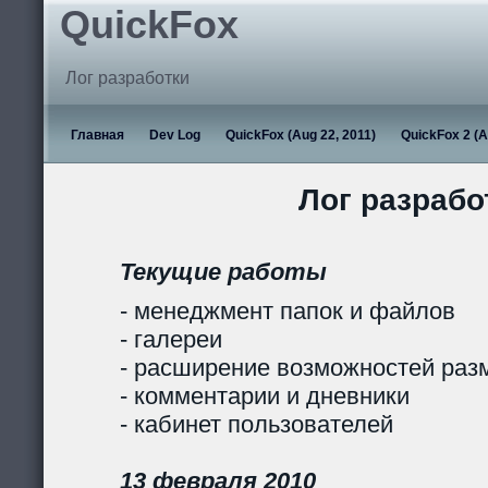
QuickFox
Лог разработки
Главная
Dev Log
QuickFox (Aug 22, 2011)
QuickFox 2 (A
Лог разрабо
Текущие работы
- менеджмент папок и файлов
- галереи
- расширение возможностей раз
- комментарии и дневники
- кабинет пользователей
13 февраля 2010