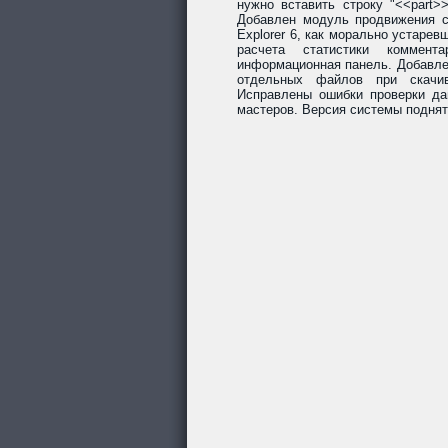
нужно вставить строку "<<part>
Добавлен модуль продвижения со
Explorer 6, как морально устарев
расчета статистики коммент
информационная панель. Добавле
отдельных файлов при скачив
Исправлены ошибки проверки да
мастеров. Версия системы поднят