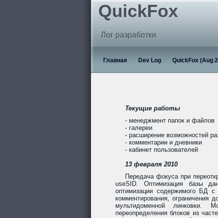
QuickFox
Лог разработки
Главная
Dev Log
QuickFox (Aug 2
Текущие работы
- менеджмент папок и файлов
- галереи
- расширение возможностей р
- комментарии и дневники
- кабинет пользователей
13 февраля 2010
Передача фокуса при переотк
useSID. Оптимизация базы дан
оптимизации содержимого БД с 
комментирования, ограничения до
мультидоменной линковки. Мо
переопределения блоков из част