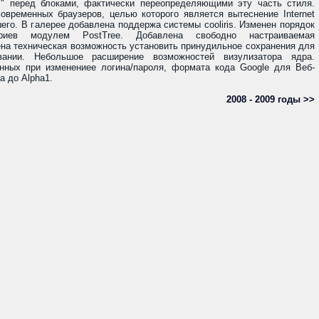
>" перед блоками, фактически переопределяющими эту часть стиля.
временных браузеров, целью которого является вытеснение Internet
шего. В галерее добавлена поддержа системы cooliris. Изменен порядок
ариев модулем PostTree. Добавлена свободно настраиваемая
на техническая возможность установить принудильное сохранения для
ании. Небольшое расширение возможностей визулизатора ядра.
нных при изменениее логина/пароля, формата кода Google для Веб-
а до Alpha1.
2008 - 2009 годы >>