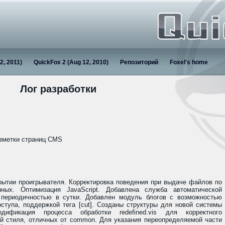
2, 2011)
QuickFox 2 (Aug 12, 2010)
Репозиторий
Foxel's home
Лог разработки
азметки страниц CMS
рытии проигрывателя. Корректировка поведения при выдаче файлов по
ных. Оптимизация JavaScript. Добавлена служба автоматической
периодичностью в сутки. Добавлен модуль блогов с возможностью
ступа, поддержкой тега [cut]. Созданы структуры для новой системы
дификация процесса обработки redefined.vis для корректного
ей стиля, отличных от common. Для указания переопределяемой части