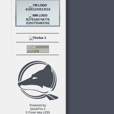
41001243013510
R276166748776
E293755483762
Powered by
QuickFox 2
© Foxel aka LION