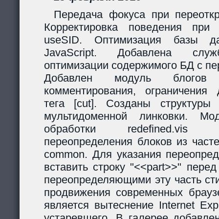
Передача фокуса при переоткр
Корректировка поведения при
useSID. Оптимизация базы да
JavaScript. Добавлена служ
оптимизации содержимого БД с пе
Добавлен модуль блогов
комментирования, ограничения 
тега [cut]. Созданы структур
мультидоменной линковки. Мо
обработки redefined.vis
переопределения блоков из часте
common. Для указания переопред
вставить строку "<<part>>" пере
переопределяющими эту часть ст
продвижения современных браузе
является вытеснение Internet Exp
устаревшего. В галерее добавле