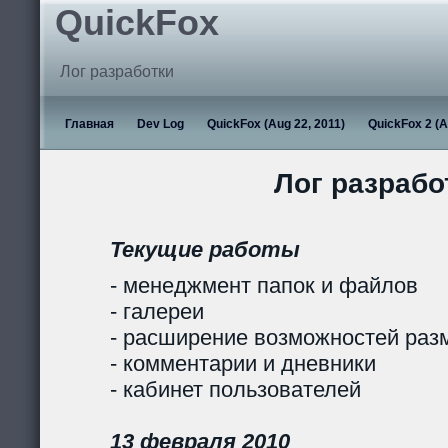
QuickFox
Лог разработки
Главная
Dev Log
QuickFox (Aug 22, 2011)
QuickFox 2 (A
Лог разрабо
Текущие работы
- менеджмент папок и файлов
- галереи
- расширение возможностей раз
- комментарии и дневники
- кабинет пользователей
13 февраля 2010