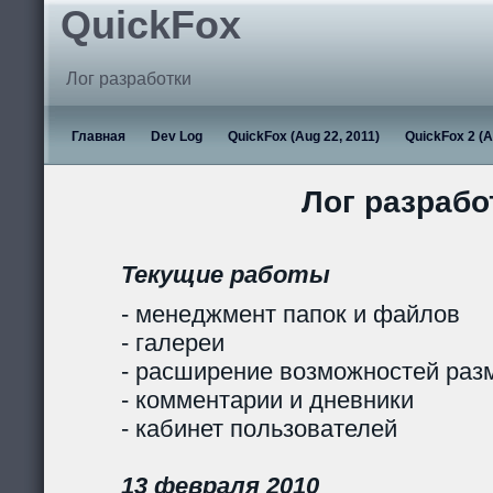
QuickFox
Лог разработки
Главная
Dev Log
QuickFox (Aug 22, 2011)
QuickFox 2 (A
Лог разрабо
Текущие работы
- менеджмент папок и файлов
- галереи
- расширение возможностей раз
- комментарии и дневники
- кабинет пользователей
13 февраля 2010