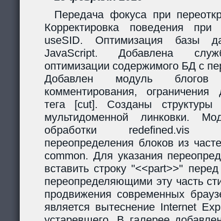
Передача фокуса при переоткр
Корректировка поведения при
useSID. Оптимизация базы да
JavaScript. Добавлена служ
оптимизации содержимого БД с пе
Добавлен модуль блогов
комментирования, ограничения 
тега [cut]. Созданы структур
мультидоменной линковки. Мо
обработки redefined.vis
переопределения блоков из часте
common. Для указания переопред
вставить строку "<<part>>" пере
переопределяющими эту часть ст
продвижения современных браузе
является вытеснение Internet Exp
устаревшего. В галерее добавле