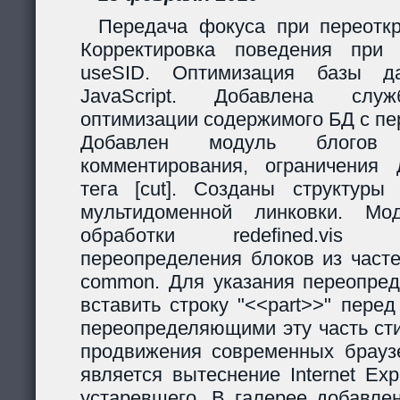
Передача фокуса при переоткр
Корректировка поведения при
useSID. Оптимизация базы да
JavaScript. Добавлена служ
оптимизации содержимого БД с пе
Добавлен модуль блогов
комментирования, ограничения 
тега [cut]. Созданы структур
мультидоменной линковки. Мо
обработки redefined.vis
переопределения блоков из часте
common. Для указания переопред
вставить строку "<<part>>" пере
переопределяющими эту часть ст
продвижения современных браузе
является вытеснение Internet Exp
устаревшего. В галерее добавле