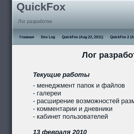
QuickFox
Лог разработки
Главная
Dev Log
QuickFox (Aug 22, 2011)
QuickFox 2 (A
Лог разрабо
Текущие работы
- менеджмент папок и файлов
- галереи
- расширение возможностей раз
- комментарии и дневники
- кабинет пользователей
13 февраля 2010