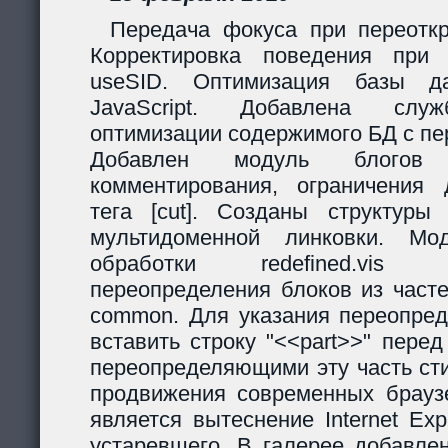
Передача фокуса при переоткр
Корректировка поведения при
useSID. Оптимизация базы да
JavaScript. Добавлена служ
оптимизации содержимого БД с пе
Добавлен модуль блогов
комментирования, ограничения 
тега [cut]. Созданы структур
мультидоменной линковки. Мо
обработки redefined.vis
переопределения блоков из часте
common. Для указания переопред
вставить строку "<<part>>" пере
переопределяющими эту часть ст
продвижения современных браузе
является вытеснение Internet Exp
устаревшего. В галерее добавле