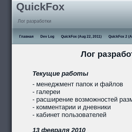
QuickFox
Лог разработки
Главная
Dev Log
QuickFox (Aug 22, 2011)
QuickFox 2 (A
Лог разрабо
Текущие работы
- менеджмент папок и файлов
- галереи
- расширение возможностей раз
- комментарии и дневники
- кабинет пользователей
13 февраля 2010