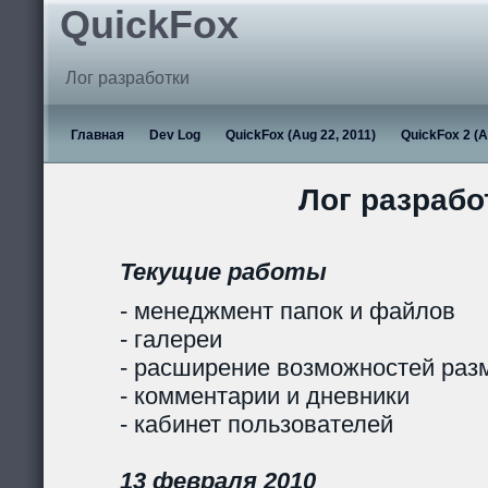
QuickFox
Лог разработки
Главная
Dev Log
QuickFox (Aug 22, 2011)
QuickFox 2 (A
Лог разрабо
Текущие работы
- менеджмент папок и файлов
- галереи
- расширение возможностей раз
- комментарии и дневники
- кабинет пользователей
13 февраля 2010