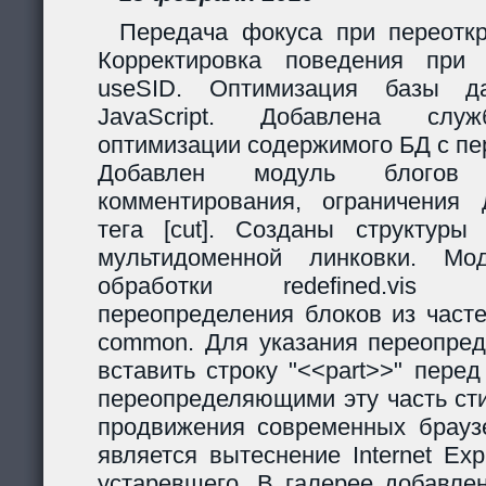
Передача фокуса при переоткр
Корректировка поведения при
useSID. Оптимизация базы да
JavaScript. Добавлена служ
оптимизации содержимого БД с пе
Добавлен модуль блогов
комментирования, ограничения 
тега [cut]. Созданы структур
мультидоменной линковки. Мо
обработки redefined.vis
переопределения блоков из часте
common. Для указания переопред
вставить строку "<<part>>" пере
переопределяющими эту часть ст
продвижения современных браузе
является вытеснение Internet Exp
устаревшего. В галерее добавле