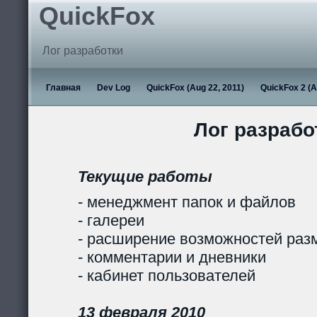
QuickFox
Лог разработки
Главная
Dev Log
QuickFox (Aug 22, 2011)
QuickFox 2 (A
Лог разрабо
Текущие работы
- менеджмент папок и файлов
- галереи
- расширение возможностей раз
- комментарии и дневники
- кабинет пользователей
13 февраля 2010