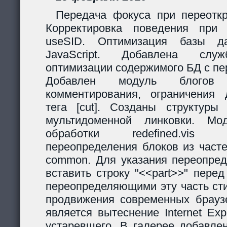
Передача фокуса при переоткр
Корректировка поведения при
useSID. Оптимизация базы да
JavaScript. Добавлена служ
оптимизации содержимого БД с пе
Добавлен модуль блогов
комментирования, ограничения 
тега [cut]. Созданы структур
мультидоменной линковки. Мо
обработки redefined.vis
переопределения блоков из часте
common. Для указания переопред
вставить строку "<<part>>" пере
переопределяющими эту часть ст
продвижения современных браузе
является вытеснение Internet Exp
устаревшего. В галерее добавле