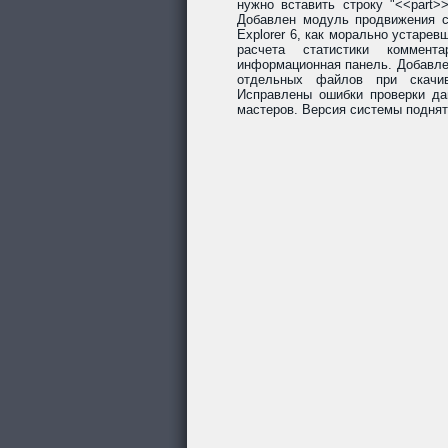
нужно вставить строку "<<part>
Добавлен модуль продвижения со
Explorer 6, как морально устарев
расчета статистики коммент
информационная панель. Добавле
отдельных файлов при скачив
Исправлены ошибки проверки да
мастеров. Версия системы поднят