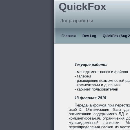
QuickFox
Лог разработки
Главная
Dev Log
QuickFox (Aug 2
Текущие работы
- менеджмент папок и файлов
- галереи
- расширение возможностей р
- комментарии и дневники
- кабинет пользователей
13 февраля 2010
Передача фокуса при переотк
useSID. Оптимизация базы дан
оптимизации содержимого БД с 
комментирования, ограничения до
мультидоменной линковки. Мо
переопределения блоков из част