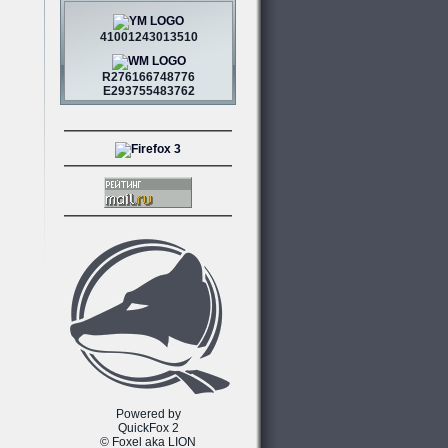
41001243013510
R276166748776
E293755483762
Powered by
QuickFox 2
© Foxel aka LION