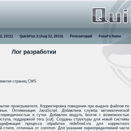
2, 2011)
QuickFox 2 (Aug 12, 2010)
Репозиторий
Foxel's home
Лог разработки
азметки страниц CMS
рытии проигрывателя. Корректировка поведения при выдаче файлов по
ных. Оптимизация JavaScript. Добавлена служба автоматической
периодичностью в сутки. Добавлен модуль блогов с возможностью
ступа, поддержкой тега [cut]. Созданы структуры для новой системы
дификация процесса обработки redefined.vis для корректного
ей стиля, отличных от common. Для указания переопределяемой части