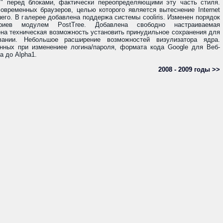
>" перед блоками, фактически переопределяющими эту часть стиля.
временных браузеров, целью которого является вытеснение Internet
шего. В галерее добавлена поддержа системы cooliris. Изменен порядок
ариев модулем PostTree. Добавлена свободно настраиваемая
на техническая возможность установить принудильное сохранения для
ании. Небольшое расширение возможностей визулизатора ядра.
нных при изменениее логина/пароля, формата кода Google для Веб-
а до Alpha1.
2008 - 2009 годы >>