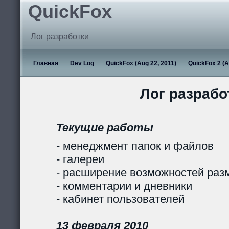
QuickFox
Лог разработки
Главная
Dev Log
QuickFox (Aug 22, 2011)
QuickFox 2 (A
Лог разрабо
Текущие работы
- менеджмент папок и файлов
- галереи
- расширение возможностей раз
- комментарии и дневники
- кабинет пользователей
13 февраля 2010