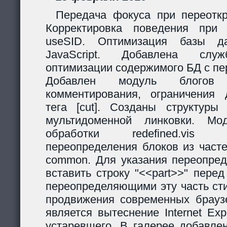
Передача фокуса при переоткр
Корректировка поведения при
useSID. Оптимизация базы да
JavaScript. Добавлена служ
оптимизации содержимого БД с пе
Добавлен модуль блогов
комментирования, ограничения 
тега [cut]. Созданы структур
мультидоменной линковки. Мо
обработки redefined.vis
переопределения блоков из часте
common. Для указания переопред
вставить строку "<<part>>" пере
переопределяющими эту часть ст
продвижения современных браузе
является вытеснение Internet Exp
устаревшего. В галерее добавле