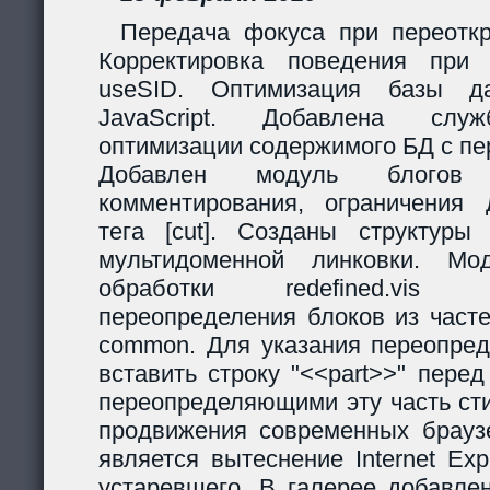
Передача фокуса при переоткр
Корректировка поведения при
useSID. Оптимизация базы да
JavaScript. Добавлена служ
оптимизации содержимого БД с пе
Добавлен модуль блогов
комментирования, ограничения 
тега [cut]. Созданы структур
мультидоменной линковки. Мо
обработки redefined.vis
переопределения блоков из часте
common. Для указания переопред
вставить строку "<<part>>" пере
переопределяющими эту часть ст
продвижения современных браузе
является вытеснение Internet Exp
устаревшего. В галерее добавле