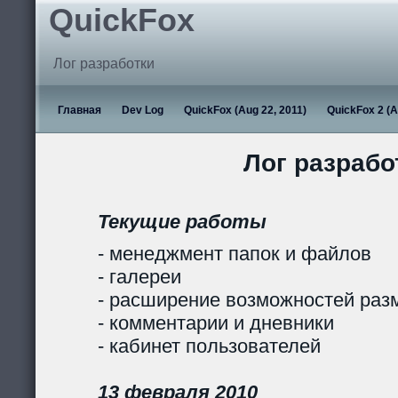
QuickFox
Лог разработки
Главная
Dev Log
QuickFox (Aug 22, 2011)
QuickFox 2 (A
Лог разрабо
Текущие работы
- менеджмент папок и файлов
- галереи
- расширение возможностей раз
- комментарии и дневники
- кабинет пользователей
13 февраля 2010