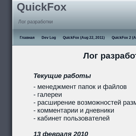
QuickFox
Лог разработки
Главная
Dev Log
QuickFox (Aug 22, 2011)
QuickFox 2 (A
Лог разрабо
Текущие работы
- менеджмент папок и файлов
- галереи
- расширение возможностей раз
- комментарии и дневники
- кабинет пользователей
13 февраля 2010