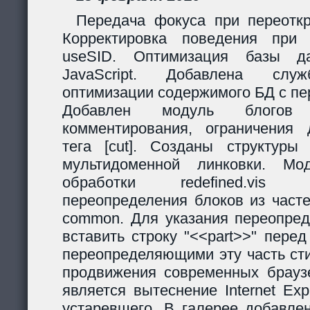
Передача фокуса при переоткр
Корректировка поведения при
useSID. Оптимизация базы да
JavaScript. Добавлена служ
оптимизации содержимого БД с пе
Добавлен модуль блогов
комментирования, ограничения 
тега [cut]. Созданы структур
мультидоменной линковки. Мо
обработки redefined.vis
переопределения блоков из часте
common. Для указания переопред
вставить строку "<<part>>" пере
переопределяющими эту часть ст
продвижения современных браузе
является вытеснение Internet Exp
устаревшего. В галерее добавле