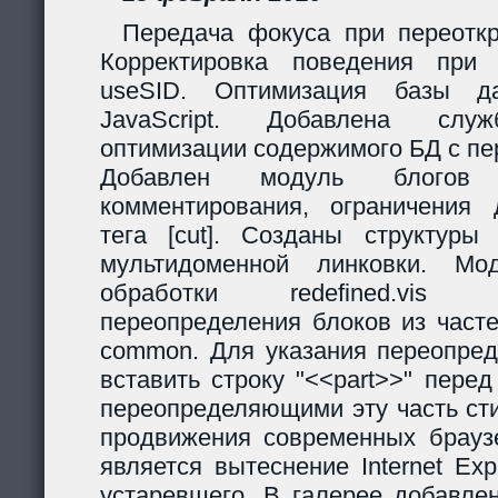
Передача фокуса при переоткр
Корректировка поведения при
useSID. Оптимизация базы да
JavaScript. Добавлена служ
оптимизации содержимого БД с пе
Добавлен модуль блогов
комментирования, ограничения 
тега [cut]. Созданы структур
мультидоменной линковки. Мо
обработки redefined.vis
переопределения блоков из часте
common. Для указания переопред
вставить строку "<<part>>" пере
переопределяющими эту часть ст
продвижения современных браузе
является вытеснение Internet Exp
устаревшего. В галерее добавле