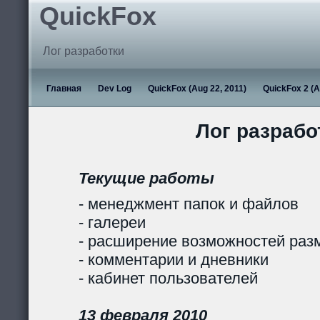
QuickFox
Лог разработки
Главная
Dev Log
QuickFox (Aug 22, 2011)
QuickFox 2 (A
Лог разрабо
Текущие работы
- менеджмент папок и файлов
- галереи
- расширение возможностей раз
- комментарии и дневники
- кабинет пользователей
13 февраля 2010