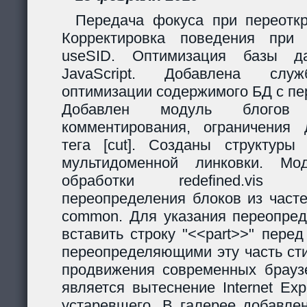
Передача фокуса при переоткр
Корректировка поведения при
useSID. Оптимизация базы да
JavaScript. Добавлена служ
оптимизации содержимого БД с пе
Добавлен модуль блогов
комментирования, ограничения 
тега [cut]. Созданы структур
мультидоменной линковки. Мо
обработки redefined.vis
переопределения блоков из часте
common. Для указания переопред
вставить строку "<<part>>" пере
переопределяющими эту часть ст
продвижения современных браузе
является вытеснение Internet Exp
устаревшего. В галерее добавле