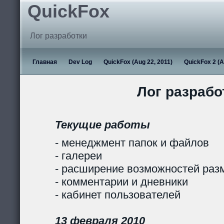
QuickFox
Лог разработки
Главная
Dev Log
QuickFox (Aug 22, 2011)
QuickFox 2 (A
Лог разрабо
Текущие работы
- менеджмент папок и файлов
- галереи
- расширение возможностей раз
- комментарии и дневники
- кабинет пользователей
13 февраля 2010