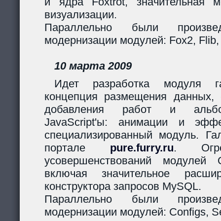
и ядра Foxtrot, значительная 
визуализации.
Параллельно были произв
модернизации модулей: Fox2, Flib,
10 марта 2009
Идет разработка модуля га
концепция размещения данных,
добавления работ и альбо
JavaScript'ы: анимации и эф
специализированный модуль. Гал
портале
pure.furry.ru
. Огро
усовершенствований модулей 
включая значительное расшир
конструктора запросов MySQL.
Параллельно были произв
модернизации модулей: Configs, Ses