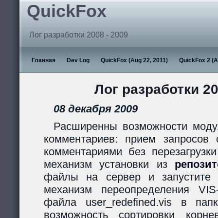
QuickFox
Лог разработки 2008 - 2009
Главная
Dev Log
QuickFox (Aug 22, 2011)
QuickFox 2 (A
Лог разработки 20
08 декабря 2009
Расширенны возможности моду
комментариев: прием запросов с
комментариями без перезагрузки
механизм установки из
репози
файлы на сервер и запустите s
механизм переопределения VIS
файла user_redefined.vis в пап
возможность сортировки корн