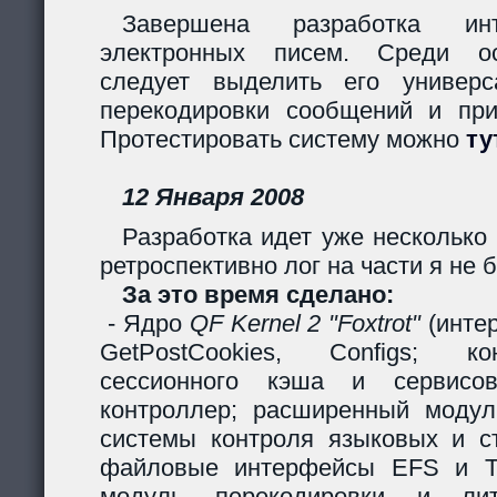
Завершена разработка инт
электронных писем. Среди ос
следует выделить его универс
перекодировки сообщений и пр
Протестировать систему можно
ту
12 Января 2008
Разработка идет уже несколько 
ретроспективно лог на части я не б
За это время сделано:
- Ядро
QF Kernel 2 "Foxtrot"
(инте
GetPostCookies, Configs; ко
сессионного кэша и сервисов
контроллер; расширенный модул
системы контроля языковых и ст
файловые интерфейсы EFS и Ta
модуль перекодировки и лите