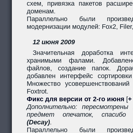
схем, привязка пакетов расшир
доменам.
Параллельно были произв
модернизации модулей: Fox2, Filer, 
12 июня 2009
Значительная доработка ин
хранимыми фалами. Добавлено
файлов, создание папок. Дор
добавлен интерфейс сортировки
Множество усовершенствований
Foxtrot.
Фикс для версии от 2-го июня
[
+
Дополнительно: пересмотрены
предмет опечаток, спасиб
(Decay)
.
Параллельно были произв