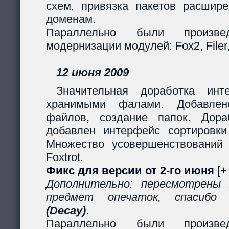
схем, привязка пакетов расшир
доменам.
Параллельно были произв
модернизации модулей: Fox2, Filer, 
12 июня 2009
Значительная доработка ин
хранимыми фалами. Добавлено
файлов, создание папок. Дор
добавлен интерфейс сортировки
Множество усовершенствований
Foxtrot.
Фикс для версии от 2-го июня
[
+
Дополнительно: пересмотрены
предмет опечаток, спасиб
(Decay)
.
Параллельно были произв