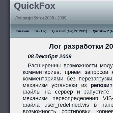
QuickFox
Лог разработки 2008 - 2009
Главная
Dev Log
QuickFox (Aug 22, 2011)
QuickFox 2 (A
Лог разработки 20
08 декабря 2009
Расширенны возможности моду
комментариев: прием запросов с
комментариями без перезагрузки
механизм установки из
репози
файлы на сервер и запустите s
механизм переопределения VIS
файла user_redefined.vis в пап
возможность сортировки корн