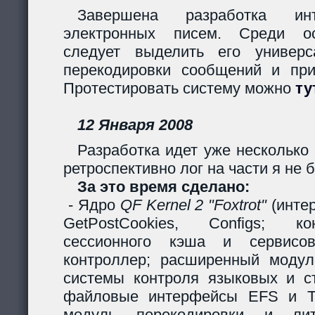
Завершена разработка инт
электронных писем. Среди ос
следует выделить его универс
перекодировки сообщений и пр
Протестировать систему можно
ту
12 Января 2008
Разработка идет уже несколько 
ретроспективно лог на части я не б
За это время сделано:
- Ядро
QF Kernel 2 "Foxtrot"
(инте
GetPostCookies, Configs; ко
сессионного кэша и сервисов
контроллер; расширенный модул
системы контроля языковых и ст
файловые интерфейсы EFS и Ta
модуль перекодировки и лите