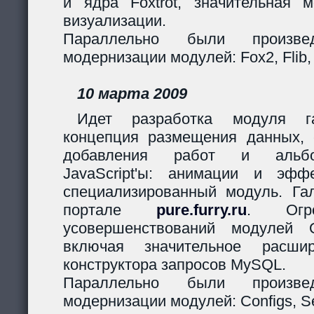
и ядра Foxtrot, значительная 
визуализации.
Параллельно были произв
модернизации модулей: Fox2, Flib,
10 марта 2009
Идет разработка модуля га
концепция размещения данных,
добавления работ и альбо
JavaScript'ы: анимации и эф
специализированный модуль. Гал
портале
pure.furry.ru
. Огро
усовершенствований модулей 
включая значительное расшир
конструктора запросов MySQL.
Параллельно были произв
модернизации модулей: Configs, Ses