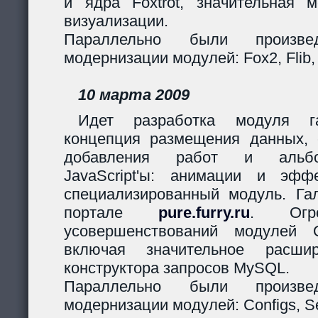
и ядра Foxtrot, значительная 
визуализации.
Параллельно были произв
модернизации модулей: Fox2, Flib,
10 марта 2009
Идет разработка модуля га
концепция размещения данных,
добавления работ и альбо
JavaScript'ы: анимации и эф
специализированный модуль. Гал
портале
pure.furry.ru
. Огро
усовершенствований модулей 
включая значительное расшир
конструктора запросов MySQL.
Параллельно были произв
модернизации модулей: Configs, Ses