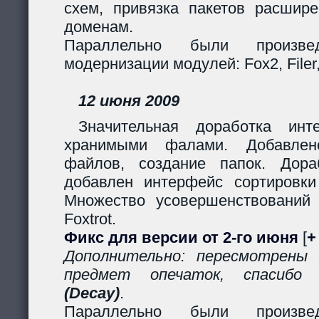
схем, привязка пакетов расшир
доменам.
Параллельно были произв
модернизации модулей: Fox2, Filer, 
12 июня 2009
Значительная доработка ин
хранимыми фалами. Добавлено
файлов, создание папок. Дор
добавлен интерфейс сортировки
Множество усовершенствований
Foxtrot.
Фикс для версии от 2-го июня
[
+
Дополнительно: пересмотрены
предмет опечаток, спасиб
(Decay)
.
Параллельно были произв