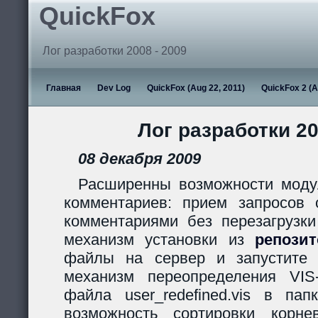
QuickFox
Лог разработки 2008 - 2009
Главная
Dev Log
QuickFox (Aug 22, 2011)
QuickFox 2 (A
Лог разработки 20
08 декабря 2009
Расширенны возможности моду
комментариев: прием запросов с
комментариями без перезагрузки
механизм установки из
репози
файлы на сервер и запустите s
механизм переопределения VIS
файла user_redefined.vis в пап
возможность сортировки корн