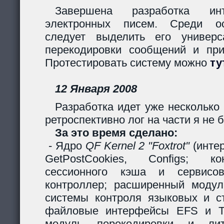
Завершена разработка инт
электронных писем. Среди ос
следует выделить его универс
перекодировки сообщений и пр
Протестировать систему можно
ту
12 Января 2008
Разработка идет уже несколько 
ретроспективно лог на части я не б
За это время сделано:
- Ядро
QF Kernel 2 "Foxtrot"
(инте
GetPostCookies, Configs; ко
сессионного кэша и сервисов
контроллер; расширенный модул
системы контроля языковых и ст
файловые интерфейсы EFS и Ta
модуль перекодировки и лите