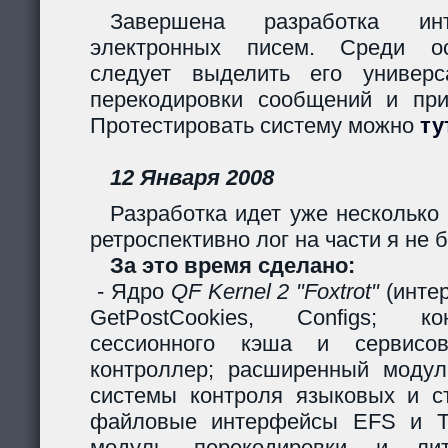
Завершена разработка инт
электронных писем. Среди ос
следует выделить его универс
перекодировки сообщений и пр
Протестировать систему можно
ту
12 Января 2008
Разработка идет уже несколько 
ретроспективно лог на части я не б
За это время сделано:
- Ядро
QF Kernel 2 "Foxtrot"
(инте
GetPostCookies, Configs; ко
сессионного кэша и сервисов
контроллер; расширенный модул
системы контроля языковых и ст
файловые интерфейсы EFS и Ta
модуль перекодировки и лите