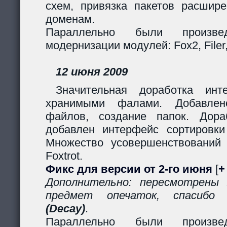
схем, привязка пакетов расшир
доменам.
Параллельно были произв
модернизации модулей: Fox2, Filer, 
12 июня 2009
Значительная доработка ин
хранимыми фалами. Добавлено
файлов, создание папок. Дор
добавлен интерфейс сортировки
Множество усовершенствований
Foxtrot.
Фикс для версии от 2-го июня
[
+
Дополнительно: пересмотрены
предмет опечаток, спасиб
(Decay)
.
Параллельно были произв