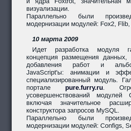
и ядра Foxtrot, значительная 
визуализации.
Параллельно были произв
модернизации модулей: Fox2, Flib,
10 марта 2009
Идет разработка модуля га
концепция размещения данных,
добавления работ и альбо
JavaScript'ы: анимации и эф
специализированный модуль. Гал
портале
pure.furry.ru
. Огро
усовершенствований модулей 
включая значительное расшир
конструктора запросов MySQL.
Параллельно были произв
модернизации модулей: Configs, Ses