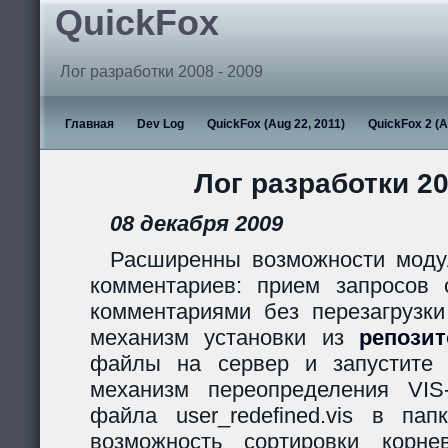
QuickFox
Лог разработки 2008 - 2009
Главная
Dev Log
QuickFox (Aug 22, 2011)
QuickFox 2 (A
Лог разработки 20
08 декабря 2009
Расширенны возможности моду
комментариев: прием запросов с
комментариями без перезагрузки
механизм установки из
репози
файлы на сервер и запустите s
механизм переопределения VIS
файла user_redefined.vis в пап
возможность сортировки корн