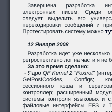
Завершена разработка инт
электронных писем. Среди ос
следует выделить его универс
перекодировки сообщений и пр
Протестировать систему можно
ту
12 Января 2008
Разработка идет уже несколько 
ретроспективно лог на части я не б
За это время сделано:
- Ядро
QF Kernel 2 "Foxtrot"
(инте
GetPostCookies, Configs; ко
сессионного кэша и сервисов
контроллер; расширенный модул
системы контроля языковых и ст
файловые интерфейсы EFS и Ta
модуль перекодировки и лите