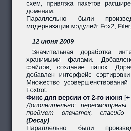
схем, привязка пакетов расшир
доменам.
Параллельно были произв
модернизации модулей: Fox2, Filer, 
12 июня 2009
Значительная доработка ин
хранимыми фалами. Добавлено
файлов, создание папок. Дор
добавлен интерфейс сортировки
Множество усовершенствований
Foxtrot.
Фикс для версии от 2-го июня
[
+
Дополнительно: пересмотрены
предмет опечаток, спасиб
(Decay)
.
Параллельно были произв