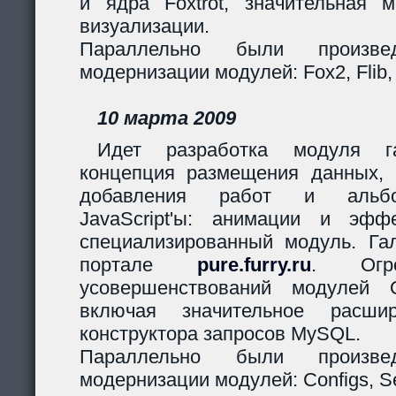
и ядра Foxtrot, значительная 
визуализации.
Параллельно были произв
модернизации модулей: Fox2, Flib,
10 марта 2009
Идет разработка модуля га
концепция размещения данных,
добавления работ и альбо
JavaScript'ы: анимации и эф
специализированный модуль. Гал
портале
pure.furry.ru
. Огро
усовершенствований модулей 
включая значительное расшир
конструктора запросов MySQL.
Параллельно были произв
модернизации модулей: Configs, Ses