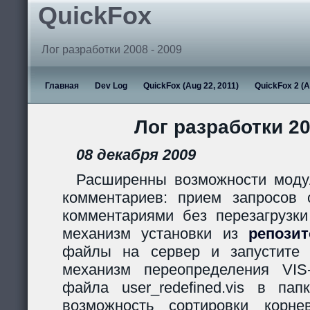
QuickFox
Лог разработки 2008 - 2009
Главная
Dev Log
QuickFox (Aug 22, 2011)
QuickFox 2 (A
Лог разработки 20
08 декабря 2009
Расширенны возможности моду
комментариев: прием запросов с
комментариями без перезагрузки
механизм установки из
репози
файлы на сервер и запустите s
механизм переопределения VIS
файла user_redefined.vis в пап
возможность сортировки корн