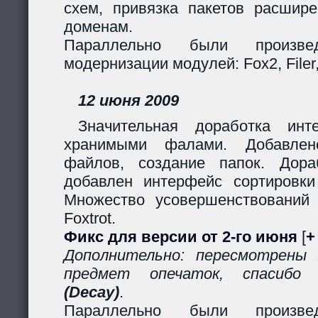
схем, привязка пакетов расшир
доменам.
Параллельно были произв
модернизации модулей: Fox2, Filer, 
12 июня 2009
Значительная доработка ин
хранимыми фалами. Добавлено
файлов, создание папок. Дор
добавлен интерфейс сортировки
Множество усовершенствований
Foxtrot.
Фикс для версии от 2-го июня
[
+
Дополнительно: пересмотрены
предмет опечаток, спасиб
(Decay)
.
Параллельно были произв