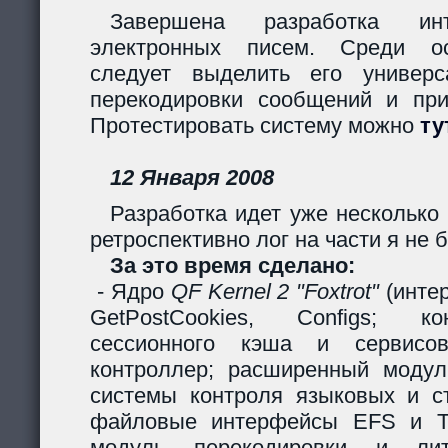
Завершена разработка инт
электронных писем. Среди ос
следует выделить его универс
перекодировки сообщений и пр
Протестировать систему можно
ту
12 Января 2008
Разработка идет уже несколько 
ретроспективно лог на части я не б
За это время сделано:
- Ядро
QF Kernel 2 "Foxtrot"
(инте
GetPostCookies, Configs; ко
сессионного кэша и сервисов
контроллер; расширенный модул
системы контроля языковых и ст
файловые интерфейсы EFS и Ta
модуль перекодировки и лите