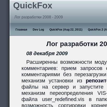
QuickFox
Лог разработки 2008 - 2009
Главная
Dev Log
QuickFox (Aug 22, 2011)
QuickFox 2 (A
Лог разработки 20
08 декабря 2009
Расширенны возможности моду
комментариев: прием запросов с
комментариями без перезагрузки
механизм установки из
репози
файлы на сервер и запустите s
механизм переопределения VIS
файла user_redefined.vis в пап
возможность сортировки корн