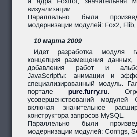
и ядра Foxtrot, значительная 
визуализации.
Параллельно были произв
модернизации модулей: Fox2, Flib,
10 марта 2009
Идет разработка модуля га
концепция размещения данных,
добавления работ и альбо
JavaScript'ы: анимации и эф
специализированный модуль. Гал
портале
pure.furry.ru
. Огро
усовершенствований модулей 
включая значительное расшир
конструктора запросов MySQL.
Параллельно были произв
модернизации модулей: Configs, Ses