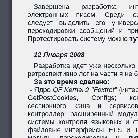
Завершена разработка инт
электронных писем. Среди ос
следует выделить его универс
перекодировки сообщений и пр
Протестировать систему можно
ту
12 Января 2008
Разработка идет уже несколько 
ретроспективно лог на части я не б
За это время сделано:
- Ядро
QF Kernel 2 "Foxtrot"
(инте
GetPostCookies, Configs; ко
сессионного кэша и сервисов
контроллер; расширенный модул
системы контроля языковых и ст
файловые интерфейсы EFS и Ta
модуль перекодировки и лите