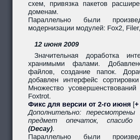
схем, привязка пакетов расшир
доменам.
Параллельно были произв
модернизации модулей: Fox2, Filer, 
12 июня 2009
Значительная доработка ин
хранимыми фалами. Добавлено
файлов, создание папок. Дор
добавлен интерфейс сортировки
Множество усовершенствований
Foxtrot.
Фикс для версии от 2-го июня
[
+
Дополнительно: пересмотрены
предмет опечаток, спасиб
(Decay)
.
Параллельно были произв