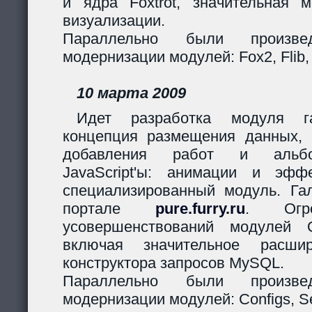
и ядра Foxtrot, значительная 
визуализации.
Параллельно были произв
модернизации модулей: Fox2, Flib,
10 марта 2009
Идет разработка модуля га
концепция размещения данных,
добавления работ и альбо
JavaScript'ы: анимации и эф
специализированный модуль. Гал
портале
pure.furry.ru
. Огро
усовершенствований модулей 
включая значительное расшир
конструктора запросов MySQL.
Параллельно были произв
модернизации модулей: Configs, Ses