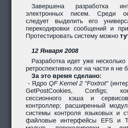
Завершена разработка инт
электронных писем. Среди ос
следует выделить его универс
перекодировки сообщений и пр
Протестировать систему можно
ту
12 Января 2008
Разработка идет уже несколько 
ретроспективно лог на части я не б
За это время сделано:
- Ядро
QF Kernel 2 "Foxtrot"
(инте
GetPostCookies, Configs; ко
сессионного кэша и сервисов
контроллер; расширенный модул
системы контроля языковых и ст
файловые интерфейсы EFS и Ta
модуль перекодировки и лите