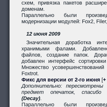
схем, привязка пакетов расшир
доменам.
Параллельно были произв
модернизации модулей: Fox2, Filer, 
12 июня 2009
Значительная доработка ин
хранимыми фалами. Добавлено
файлов, создание папок. Дор
добавлен интерфейс сортировки
Множество усовершенствований
Foxtrot.
Фикс для версии от 2-го июня
[
+
Дополнительно: пересмотрены
предмет опечаток, спасиб
(Decay)
.
Параллельно были произв