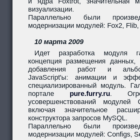
и ядра Foxtrot, значительная 
визуализации.
Параллельно были произв
модернизации модулей: Fox2, Flib,
10 марта 2009
Идет разработка модуля га
концепция размещения данных,
добавления работ и альбо
JavaScript'ы: анимации и эф
специализированный модуль. Гал
портале
pure.furry.ru
. Огро
усовершенствований модулей 
включая значительное расшир
конструктора запросов MySQL.
Параллельно были произв
модернизации модулей: Configs, Ses