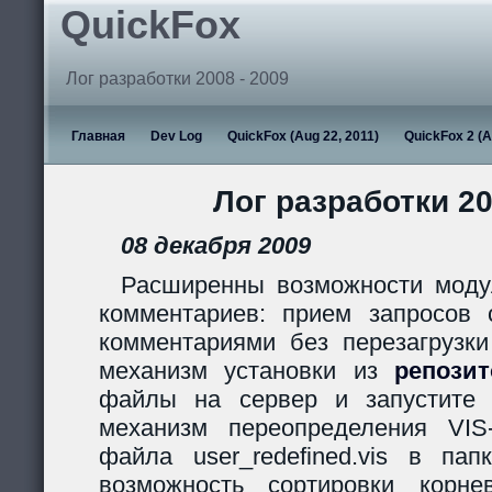
QuickFox
Лог разработки 2008 - 2009
Главная
Dev Log
QuickFox (Aug 22, 2011)
QuickFox 2 (A
Лог разработки 20
08 декабря 2009
Расширенны возможности моду
комментариев: прием запросов с
комментариями без перезагрузки
механизм установки из
репози
файлы на сервер и запустите s
механизм переопределения VIS
файла user_redefined.vis в пап
возможность сортировки корн