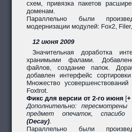
схем, привязка пакетов расшир
доменам.
Параллельно были произв
модернизации модулей: Fox2, Filer, 
12 июня 2009
Значительная доработка ин
хранимыми фалами. Добавлено
файлов, создание папок. Дор
добавлен интерфейс сортировки
Множество усовершенствований
Foxtrot.
Фикс для версии от 2-го июня
[
+
Дополнительно: пересмотрены
предмет опечаток, спасиб
(Decay)
.
Параллельно были произв