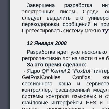
Завершена разработка инт
электронных писем. Среди ос
следует выделить его универс
перекодировки сообщений и пр
Протестировать систему можно
ту
12 Января 2008
Разработка идет уже несколько 
ретроспективно лог на части я не б
За это время сделано:
- Ядро
QF Kernel 2 "Foxtrot"
(инте
GetPostCookies, Configs; ко
сессионного кэша и сервисов
контроллер; расширенный модул
системы контроля языковых и ст
файловые интерфейсы EFS и Ta
модуль перекодировки и лите