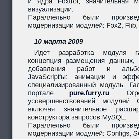
и ядра Foxtrot, значительная 
визуализации.
Параллельно были произв
модернизации модулей: Fox2, Flib,
10 марта 2009
Идет разработка модуля га
концепция размещения данных,
добавления работ и альбо
JavaScript'ы: анимации и эф
специализированный модуль. Гал
портале
pure.furry.ru
. Огро
усовершенствований модулей 
включая значительное расшир
конструктора запросов MySQL.
Параллельно были произв
модернизации модулей: Configs, Ses