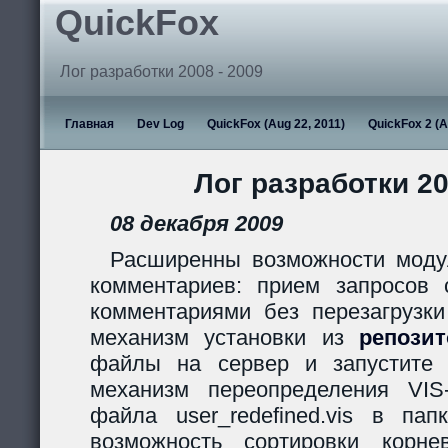
QuickFox
Лог разработки 2008 - 2009
Главная
Dev Log
QuickFox (Aug 22, 2011)
QuickFox 2 (A
Лог разработки 20
08 декабря 2009
Расширенны возможности моду
комментариев: прием запросов с
комментариями без перезагрузки
механизм установки из
репози
файлы на сервер и запустите s
механизм переопределения VIS
файла user_redefined.vis в пап
возможность сортировки корн