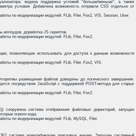
уализатора: ведена поддержка условий "больше/меньше", а также
раметра условия. Добавлена возможность отправли CSS отдельно от
оты по модернизации модулей: FLib, Filer, Fox2, VIS, Session, User.
ы аплоудов, доработка JS скриптов.
оты по модернизации модулей: FLib, Filer, Fox2.
кции, позволяющие использовать для доступа к данным возможности
оты по модернизации модулей: FLib, Filer, Fox2, VIS.
лгоритмы размещения файлов доведены до логического завершения.
дится посредством JavaScript с поддержкой POST-метода для старых
оты по модернизации модулей: FLib, Filer, Fox2.
)) сооружена система отображения файловых директорий, запущен
оторые огрехи кода.
боты по модернизации модулей: FLib, MySQL, Filer.
 QF2 система идентификации поисковых машин. Запущен системный