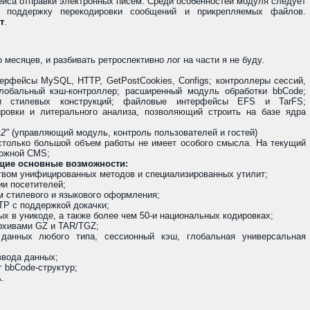
йса отправки электронных писем. Среди особенностей модуля следует
, поддержку перекодировки сообщений и прикрепляемых файлов.
т
.
 месяцев, и разбивать ретроспективно лог на части я не буду.
ерфейсы MySQL, HTTP, GetPostCookies, Configs; контроллеры сессий,
глобальный кэш-контроллер; расширенный модуль обработки bbCode;
и стилевых конструкций; файловые интерфейсы EFS и TarFS;
ровки и литерального анализа, позволяющий строить на базе ядра
2"
(управляющий модуль, контроль пользователей и гостей)
столько большой объем работы не имеет особого смысла. На текущий
ложной CMS;
ющие основные возможности:
вом унифицированных методов и специализированных утилит;
ии посетителей;
 стилевого и языкового оформления;
TP с поддержкой докачки;
х в уникоде, а также более чем 50-и национальных кодировках;
архивами GZ и TAR/TGZ;
анных любого типа, сессионный кэш, глобальная универсальная
вода данных;
г bbCode-структур;
.