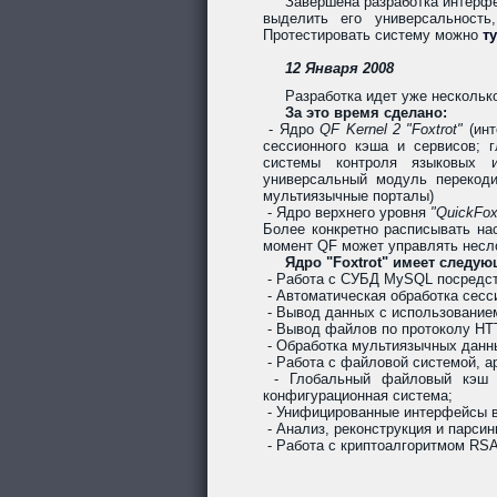
Завершена разработка интерфе
выделить его универсальность
Протестировать систему можно
ту
12 Января 2008
Разработка идет уже несколько
За это время сделано:
- Ядро
QF Kernel 2 "Foxtrot"
(инт
сессионного кэша и сервисов; 
системы контроля языковых 
универсальный модуль перекоди
мультиязычные порталы)
- Ядро верхнего уровня
"QuickFox
Более конкретно расписывать на
момент QF может управлять нес
Ядро "Foxtrot" имеет следу
- Работа с СУБД MySQL посредст
- Автоматическая обработка сесс
- Вывод данных с использованием
- Вывод файлов по протоколу HT
- Обработка мультиязычных данны
- Работа с файловой системой, 
- Глобальный файловый кэш д
конфигурационная система;
- Унифицированные интерфейсы в
- Анализ, реконструкция и парсин
- Работа с криптоалгоритмом RSA