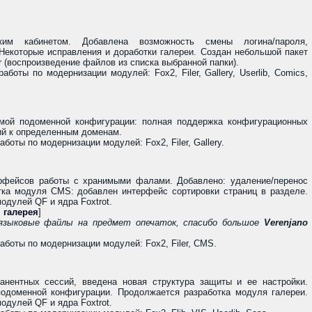
ким кабинетом. Добавлена возможность смены логина/пароля,
Некоторые исправления и доработки галереи. Создан небольшой пакет
r (воспроизведение файлов из списка выбранной папки).
боты по модернизации модулей: Fox2, Filer, Gallery, Userlib, Comics,
мой подоменной конфигурации: полная поддержка конфигурационных
ий к определенным доменам.
оты по модернизации модулей: Fox2, Filer, Gallery.
ерфейсов работы с хранимыми фалами. Добавлено: удаление/перенос
тка модуля CMS: добавлен интерфейс сортировки страниц в разделе.
дулей QF и ядра Foxtrot.
 галерея
]
языковые файлы на предмет опечаток, спасибо большое
Verenjano
боты по модернизации модулей: Fox2, Filer, CMS.
анентных сессий, введена новая структура защиты и ее настройки.
одоменной конфигурации. Продолжается разработка модуля галереи.
дулей QF и ядра Foxtrot.