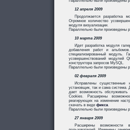
Параллельно были произведены раб
12 апреля 2009
Продолжается разработка м
Огромное количество усовершен
модуля визуализации.
Параллельно были произведены ра
10 марта 2009
Идет разработка модуля гале
добавления работ и альбомов
специализированный модуль. Г
усовершенствований модулей QF
конструктора запросов MySQL.
Параллельно были произведены раб
02 февраля 2009
Исправлены существенные 
установщик, так и сама система.
дает возможность обслуживать
Cookies. Расширены возможно
реагирующих на изменение настр
скачать в виде
фикса
.
Параллельно были произведены раб
27 января 2009
Расширены возможности в
пользователей. Изменены генер