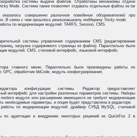
разработка системы выдачи файлов. Отработаны механизмы отдачи
ricky Mode. Система также позволяет отдавать отдельные файлы из tar
казалось совершенно различное поведение обозревателей при
н. В связи с чем пришлось реализовывать поддержку Tricky mode.
аботы по модернизации модулей: TARFS, Session, CMS.
арительной системы управления содержанием CMS (редактирование
траниц, загрузка содержимого страницы из файла). Параллельно были
ации модулей: CMS, стилевой интерфейс, языковой интерфейс.
ктора главного меню. Параллельно были произведены работы по
с GPC, обработчик bbCode, модуль конфигурирования.
едактора конфигурации системы. Редактор предоставляет
ный интерфейс для настройки различных параметров системы. Наборы
 любого модуля или расширение имеющихся не требует модернизации
ать необходимые параметры, и опция будет представлена в редакторе.
 работы по модернизации модулей: драйвер СУБД MySQL, стилевой
ы по адаптации и внедрению некоторых решений из QuickFox 2 в