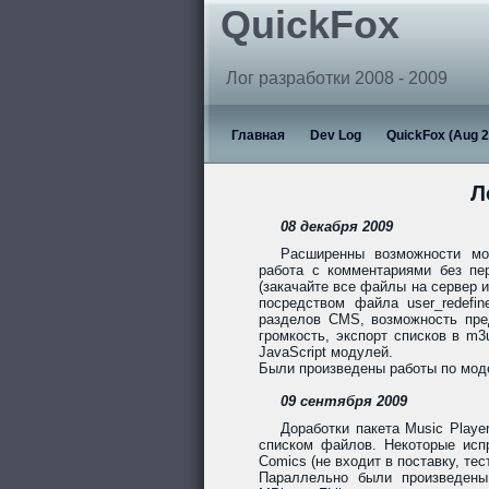
QuickFox
Лог разработки 2008 - 2009
Главная
Dev Log
QuickFox (Aug 2
Л
08 декабря 2009
Расширенны возможности мод
работа с комментариями без пе
(закачайте все файлы на сервер 
посредством файла user_redefin
разделов CMS, возможность пред
громкость, экспорт списков в m3
JavaScript модулей.
Были произведены работы по модерн
09 сентября 2009
Доработки пакета Music Playe
списком файлов. Некоторые исп
Comics (не входит в поставку, тести
Параллельно были произведены 