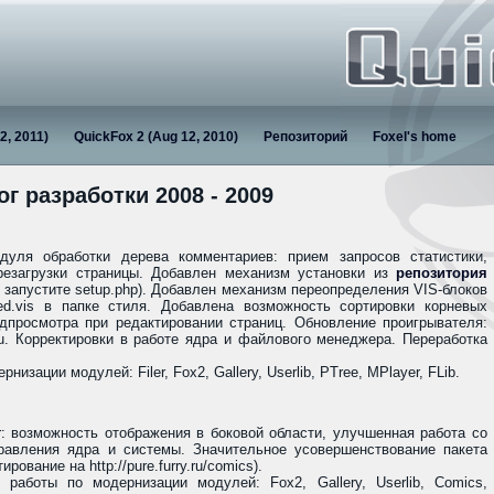
2, 2011)
QuickFox 2 (Aug 12, 2010)
Репозиторий
Foxel's home
ог разработки 2008 - 2009
уля обработки дерева комментариев: прием запросов статистики,
резагрузки страницы. Добавлен механизм установки из
репозитория
и запустите setup.php). Добавлен механизм переопределения VIS-блоков
ed.vis в папке стиля. Добавлена возможность сортировки корневых
просмотра при редактировании страниц. Обновление проигрывателя:
u. Корректировки в работе ядра и файлового менеджера. Переработка
изации модулей: Filer, Fox2, Gallery, Userlib, PTree, MPlayer, FLib.
r: возможность отображения в боковой области, улучшенная работа со
равления ядра и системы. Значительное усовершенствование пакета
рование на http://pure.furry.ru/comics).
работы по модернизации модулей: Fox2, Gallery, Userlib, Comics,