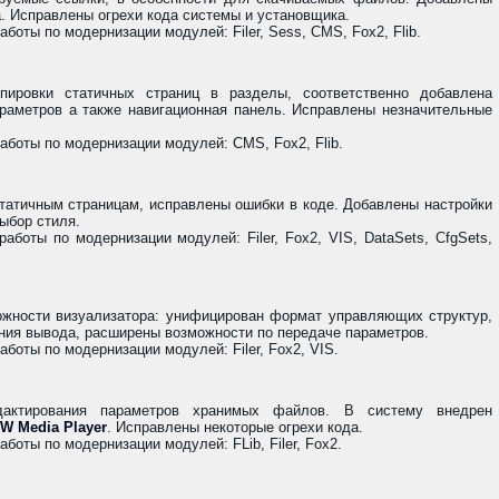
. Исправлены огрехи кода системы и установщика.
оты по модернизации модулей: Filer, Sess, CMS, Fox2, Flib.
пировки статичных страниц в разделы, соответственно добавлена
раметров а также навигационная панель. Исправлены незначительные
боты по модернизации модулей: CMS, Fox2, Flib.
татичным страницам, исправлены ошибки в коде. Добавлены настройки
ыбор стиля.
боты по модернизации модулей: Filer, Fox2, VIS, DataSets, CfgSets,
жности визуализатора: унифицирован формат управляющих структур,
ния вывода, расширены возможности по передаче параметров.
боты по модернизации модулей: Filer, Fox2, VIS.
дактирования параметров хранимых файлов. В систему внедрен
W Media Player
. Исправлены некоторые огрехи кода.
оты по модернизации модулей: FLib, Filer, Fox2.