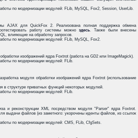
боты по модернизации модулей: FLib, MySQL, Fox2, Session, UserLib.
емы AJAX для QuickFox 2. Реализована полная поддержка обмена
ротестировать работу системы можно
здесь
. Также были внесены
QL, влияющие на обработку запросов.
аботы по модернизации модулей: FLib, MySQL, Fox2.
обработки изображений ядра Foxtrot (работа на GD2 или ImageMagick).
боты по модернизации модулей: FLib.
зработка модуля обработки изображений ядра Foxtrot (использование
я в структуре приватных функций некоторых модулей.
боты по модернизации модулей: FLib.
за и реконструкции XML посредством модуля "Parser" ядра Foxtrot.
ля выдачи файлов (из заметного: укорочены иденты файлов, из ссылок
боты по модернизации модулей: CMS, FLib, CfgSets.