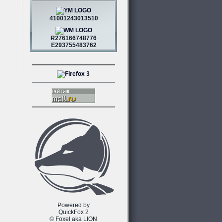
41001243013510
R276166748776
E293755483762
Powered by
QuickFox 2
© Foxel aka LION