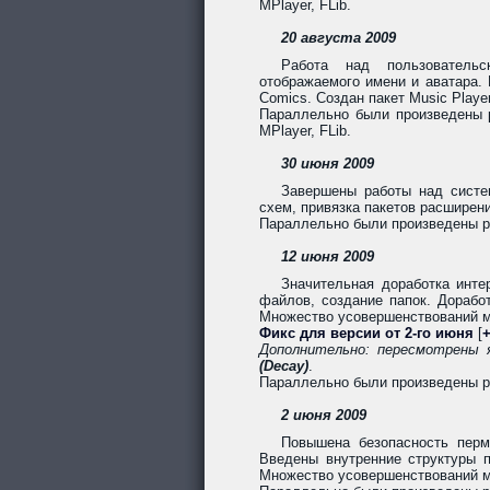
MPlayer, FLib.
20 августа 2009
Работа над пользовательс
отображаемого имени и аватара. 
Comics. Создан пакет Music Playe
Параллельно были произведены ра
MPlayer, FLib.
30 июня 2009
Завершены работы над систе
схем, привязка пакетов расширен
Параллельно были произведены раб
12 июня 2009
Значительная доработка инт
файлов, создание папок. Дорабо
Множество усовершенствований мо
Фикс для версии от 2-го июня
[
+
Дополнительно: пересмотрены 
(Decay)
.
Параллельно были произведены ра
2 июня 2009
Повышена безопасность перм
Введены внутренние структуры п
Множество усовершенствований мо