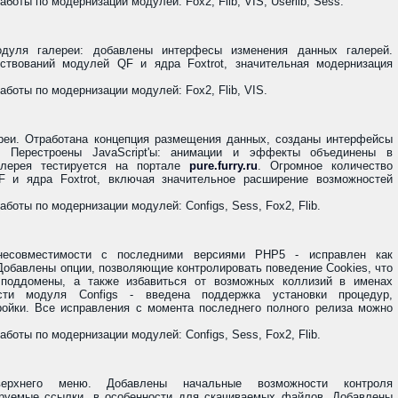
оты по модернизации модулей: Fox2, Flib, VIS, Userlib, Sess.
одуля галереи: добавлены интерфесы изменения данных галерей.
ствований модулей QF и ядра Foxtrot, значительная модернизация
боты по модернизации модулей: Fox2, Flib, VIS.
реи. Отработана концепция размещения данных, созданы интерфейсы
. Перестроены JavaScript'ы: анимации и эффекты объединены в
алерея тестируется на портале
pure.furry.ru
. Огромное количество
 и ядра Foxtrot, включая значительное расширение возможностей
оты по модернизации модулей: Configs, Sess, Fox2, Flib.
несовместимости с последними версиями PHP5 - исправлен как
 Добавлены опции, позволяющие контролировать поведение Cookies, что
 поддомены, а также избавиться от возможных коллизий в именах
сти модуля Configs - введена поддержка установки процедур,
ойки. Все исправления с момента последнего полного релиза можно
оты по модернизации модулей: Configs, Sess, Fox2, Flib.
ерхнего меню. Добавлены начальные возможности контроля
ируемые ссылки, в особенности для скачиваемых файлов. Добавлены