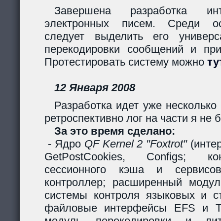
Завершена разработка инт
электронных писем. Среди ос
следует выделить его универс
перекодировки сообщений и пр
Протестировать систему можно
ту
12 Января 2008
Разработка идет уже несколько 
ретроспективно лог на части я не б
За это время сделано:
- Ядро
QF Kernel 2 "Foxtrot"
(инте
GetPostCookies, Configs; ко
сессионного кэша и сервисов
контроллер; расширенный модул
системы контроля языковых и ст
файловые интерфейсы EFS и Ta
модуль перекодировки и лите