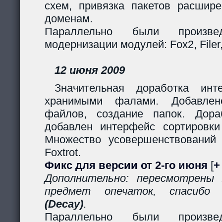
схем, привязка пакетов расшир
доменам.
Параллельно были произв
модернизации модулей: Fox2, Filer, 
12 июня 2009
Значительная доработка ин
хранимыми фалами. Добавлено
файлов, создание папок. Дор
добавлен интерфейс сортировки
Множество усовершенствований
Foxtrot.
Фикс для версии от 2-го июня
[
+
Дополнительно: пересмотрены
предмет опечаток, спасиб
(Decay)
.
Параллельно были произв