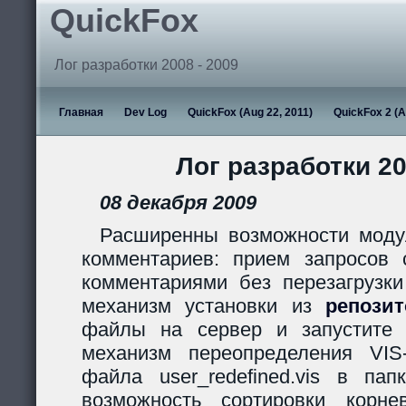
QuickFox
Лог разработки 2008 - 2009
Главная
Dev Log
QuickFox (Aug 22, 2011)
QuickFox 2 (A
Лог разработки 20
08 декабря 2009
Расширенны возможности моду
комментариев: прием запросов с
комментариями без перезагрузки
механизм установки из
репози
файлы на сервер и запустите s
механизм переопределения VIS
файла user_redefined.vis в пап
возможность сортировки корн