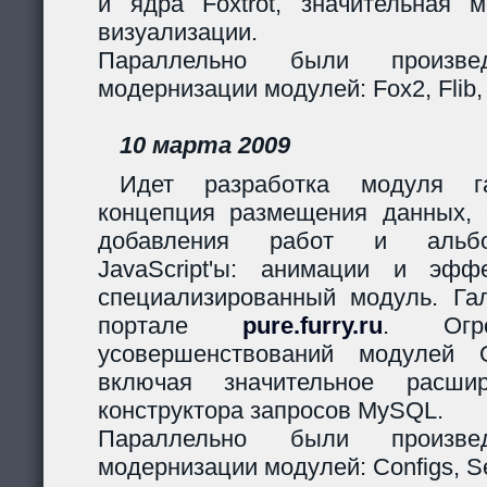
и ядра Foxtrot, значительная 
визуализации.
Параллельно были произв
модернизации модулей: Fox2, Flib,
10 марта 2009
Идет разработка модуля га
концепция размещения данных,
добавления работ и альбо
JavaScript'ы: анимации и эф
специализированный модуль. Гал
портале
pure.furry.ru
. Огро
усовершенствований модулей 
включая значительное расшир
конструктора запросов MySQL.
Параллельно были произв
модернизации модулей: Configs, Ses