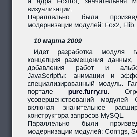
и ядра Foxtrot, значительная 
визуализации.
Параллельно были произв
модернизации модулей: Fox2, Flib,
10 марта 2009
Идет разработка модуля га
концепция размещения данных,
добавления работ и альбо
JavaScript'ы: анимации и эф
специализированный модуль. Гал
портале
pure.furry.ru
. Огро
усовершенствований модулей 
включая значительное расшир
конструктора запросов MySQL.
Параллельно были произв
модернизации модулей: Configs, Ses