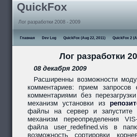
QuickFox
Лог разработки 2008 - 2009
Главная
Dev Log
QuickFox (Aug 22, 2011)
QuickFox 2 (A
Лог разработки 20
08 декабря 2009
Расширенны возможности моду
комментариев: прием запросов с
комментариями без перезагрузки
механизм установки из
репози
файлы на сервер и запустите s
механизм переопределения VIS
файла user_redefined.vis в пап
возможность сортировки корн