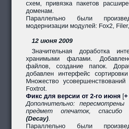
схем, привязка пакетов расшир
доменам.
Параллельно были произв
модернизации модулей: Fox2, Filer, 
12 июня 2009
Значительная доработка ин
хранимыми фалами. Добавлено
файлов, создание папок. Дор
добавлен интерфейс сортировки
Множество усовершенствований
Foxtrot.
Фикс для версии от 2-го июня
[
+
Дополнительно: пересмотрены
предмет опечаток, спасиб
(Decay)
.
Параллельно были произв