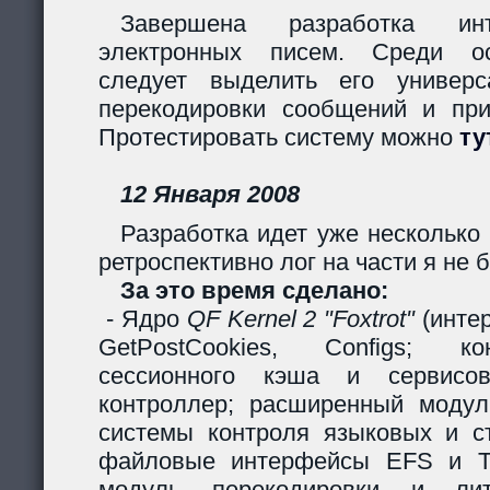
Завершена разработка инт
электронных писем. Среди ос
следует выделить его универс
перекодировки сообщений и пр
Протестировать систему можно
ту
12 Января 2008
Разработка идет уже несколько 
ретроспективно лог на части я не б
За это время сделано:
- Ядро
QF Kernel 2 "Foxtrot"
(инте
GetPostCookies, Configs; ко
сессионного кэша и сервисов
контроллер; расширенный модул
системы контроля языковых и ст
файловые интерфейсы EFS и Ta
модуль перекодировки и лите