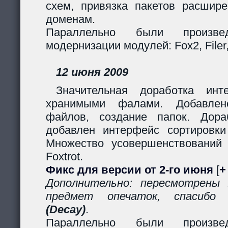
схем, привязка пакетов расшир
доменам.
Параллельно были произв
модернизации модулей: Fox2, Filer, 
12 июня 2009
Значительная доработка ин
хранимыми фалами. Добавлено
файлов, создание папок. Дор
добавлен интерфейс сортировки
Множество усовершенствований
Foxtrot.
Фикс для версии от 2-го июня
[
+
Дополнительно: пересмотрены
предмет опечаток, спасиб
(Decay)
.
Параллельно были произв