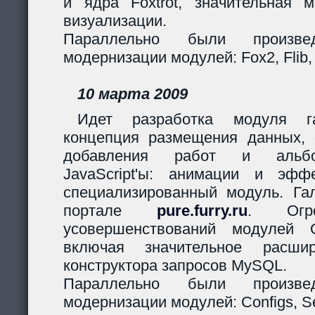
и ядра Foxtrot, значительная 
визуализации.
Параллельно были произв
модернизации модулей: Fox2, Flib,
10 марта 2009
Идет разработка модуля га
концепция размещения данных,
добавления работ и альбо
JavaScript'ы: анимации и эф
специализированный модуль. Гал
портале
pure.furry.ru
. Огро
усовершенствований модулей 
включая значительное расшир
конструктора запросов MySQL.
Параллельно были произв
модернизации модулей: Configs, Ses