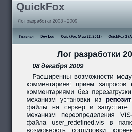
QuickFox
Лог разработки 2008 - 2009
Главная
Dev Log
QuickFox (Aug 22, 2011)
QuickFox 2 (A
Лог разработки 20
08 декабря 2009
Расширенны возможности моду
комментариев: прием запросов с
комментариями без перезагрузки
механизм установки из
репози
файлы на сервер и запустите s
механизм переопределения VIS
файла user_redefined.vis в пап
возможность сортировки корн