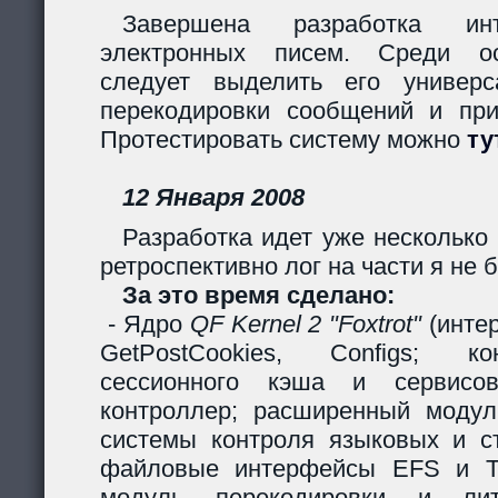
Завершена разработка инт
электронных писем. Среди ос
следует выделить его универс
перекодировки сообщений и пр
Протестировать систему можно
ту
12 Января 2008
Разработка идет уже несколько 
ретроспективно лог на части я не б
За это время сделано:
- Ядро
QF Kernel 2 "Foxtrot"
(инте
GetPostCookies, Configs; ко
сессионного кэша и сервисов
контроллер; расширенный модул
системы контроля языковых и ст
файловые интерфейсы EFS и Ta
модуль перекодировки и лите