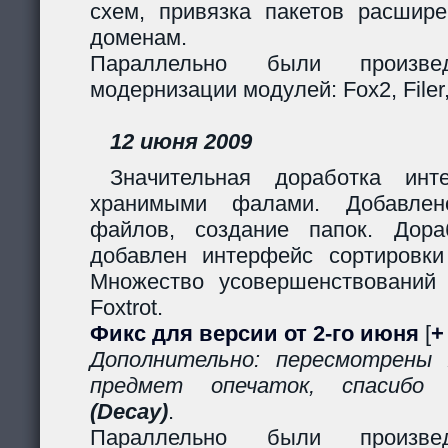
схем, привязка пакетов расшир
доменам.
Параллельно были произв
модернизации модулей: Fox2, Filer, 
12 июня 2009
Значительная доработка ин
хранимыми фалами. Добавлено
файлов, создание папок. Дор
добавлен интерфейс сортировки
Множество усовершенствований
Foxtrot.
Фикс для версии от 2-го июня
[
+
Дополнительно: пересмотрены
предмет опечаток, спасиб
(Decay)
.
Параллельно были произв