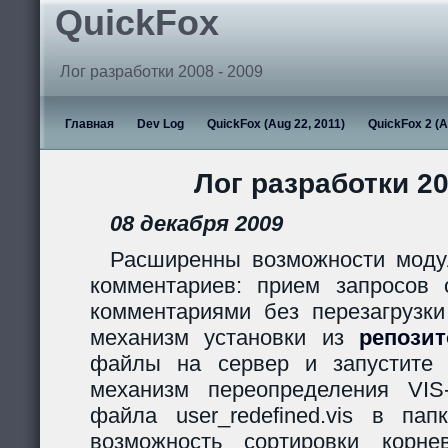
QuickFox
Лог разработки 2008 - 2009
Главная
Dev Log
QuickFox (Aug 22, 2011)
QuickFox 2 (A
Лог разработки 20
08 декабря 2009
Расширенны возможности моду
комментариев: прием запросов с
комментариями без перезагрузки
механизм установки из
репози
файлы на сервер и запустите s
механизм переопределения VIS
файла user_redefined.vis в пап
возможность сортировки корн