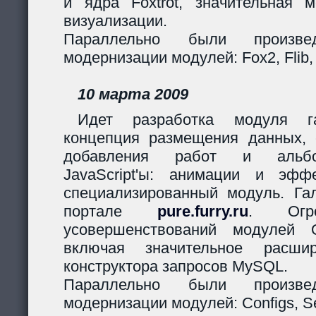
и ядра Foxtrot, значительная 
визуализации.
Параллельно были произв
модернизации модулей: Fox2, Flib,
10 марта 2009
Идет разработка модуля га
концепция размещения данных,
добавления работ и альбо
JavaScript'ы: анимации и эф
специализированный модуль. Гал
портале
pure.furry.ru
. Огро
усовершенствований модулей 
включая значительное расшир
конструктора запросов MySQL.
Параллельно были произв
модернизации модулей: Configs, Ses