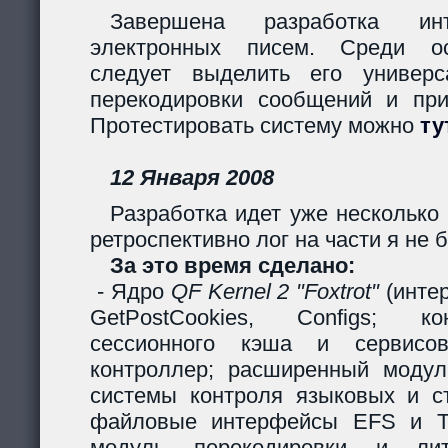
Завершена разработка инт
электронных писем. Среди ос
следует выделить его универс
перекодировки сообщений и пр
Протестировать систему можно
ту
12 Января 2008
Разработка идет уже несколько 
ретроспективно лог на части я не б
За это время сделано:
- Ядро
QF Kernel 2 "Foxtrot"
(инте
GetPostCookies, Configs; ко
сессионного кэша и сервисов
контроллер; расширенный модул
системы контроля языковых и ст
файловые интерфейсы EFS и Ta
модуль перекодировки и лите