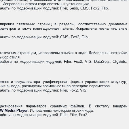
. Исправлены огрехи кода системы и установщика.
оты по модернизации модулей: Filer, Sess, CMS, Fox2, Flib.
пировки статичных страниц в разделы, соответственно добавлена
раметров а также навигационная панель. Исправлены незначительные
боты по модернизации модулей: CMS, Fox2, Flib.
татичным страницам, исправлены ошибки в коде. Добавлены настройки
ыбор стиля.
боты по модернизации модулей: Filer, Fox2, VIS, DataSets, CfgSets,
жности визуализатора: унифицирован формат управляющих структур,
ния вывода, расширены возможности по передаче параметров.
боты по модернизации модулей: Filer, Fox2, VIS.
дактирования параметров хранимых файлов. В систему внедрен
W Media Player
. Исправлены некоторые огрехи кода.
оты по модернизации модулей: FLib, Filer, Fox2.