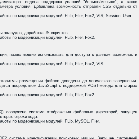
уализатора: ведена поддержка условий "больше/меньше", а также
раметра условия. Добавлена возможность отправли CSS отдельно от
оты по модернизации модулей: FLib, Filer, Fox2, VIS, Session, User.
ы аплоудов, доработка JS скриптов.
оты по модернизации модулей: FLib, Filer, Fox2.
кции, позволяющие использовать для доступа к данным возможности
оты по модернизации модулей: FLib, Filer, Fox2, VIS.
лгоритмы размещения файлов доведены до логического завершения.
дится посредством JavaScript с поддержкой POST-метода для старых
оты по модернизации модулей: FLib, Filer, Fox2.
)) сооружена система отображения файловых директорий, запущен
оторые огрехи кода.
боты по модернизации модулей: FLib, MySQL, Filer.
 QF2 система идентификации поисковых машин. Запущен системный