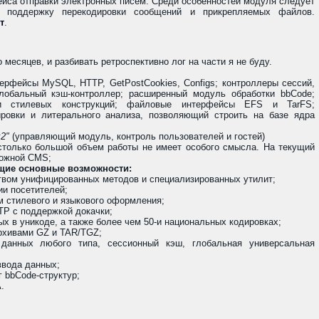
йса отправки электронных писем. Среди особенностей модуля следует
, поддержку перекодировки сообщений и прикрепляемых файлов.
т
.
 месяцев, и разбивать ретроспективно лог на части я не буду.
ерфейсы MySQL, HTTP, GetPostCookies, Configs; контроллеры сессий,
глобальный кэш-контроллер; расширенный модуль обработки bbCode;
и стилевых конструкций; файловые интерфейсы EFS и TarFS;
ровки и литерального анализа, позволяющий строить на базе ядра
2"
(управляющий модуль, контроль пользователей и гостей)
столько большой объем работы не имеет особого смысла. На текущий
ложной CMS;
ющие основные возможности:
вом унифицированных методов и специализированных утилит;
ии посетителей;
 стилевого и языкового оформления;
TP с поддержкой докачки;
х в уникоде, а также более чем 50-и национальных кодировках;
архивами GZ и TAR/TGZ;
анных любого типа, сессионный кэш, глобальная универсальная
вода данных;
г bbCode-структур;
.