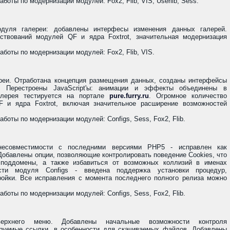
оты по модернизации модулей: Fox2, Flib, VIS, Userlib, Sess.
одуля галереи: добавлены интерфесы изменения данных галерей.
ствований модулей QF и ядра Foxtrot, значительная модернизация
боты по модернизации модулей: Fox2, Flib, VIS.
реи. Отработана концепция размещения данных, созданы интерфейсы
. Перестроены JavaScript'ы: анимации и эффекты объединены в
алерея тестируется на портале
pure.furry.ru
. Огромное количество
 и ядра Foxtrot, включая значительное расширение возможностей
оты по модернизации модулей: Configs, Sess, Fox2, Flib.
несовместимости с последними версиями PHP5 - исправлен как
 Добавлены опции, позволяющие контролировать поведение Cookies, что
 поддомены, а также избавиться от возможных коллизий в именах
сти модуля Configs - введена поддержка установки процедур,
ойки. Все исправления с момента последнего полного релиза можно
оты по модернизации модулей: Configs, Sess, Fox2, Flib.
ерхнего меню. Добавлены начальные возможности контроля
ируемые ссылки, в особенности для скачиваемых файлов. Добавлены