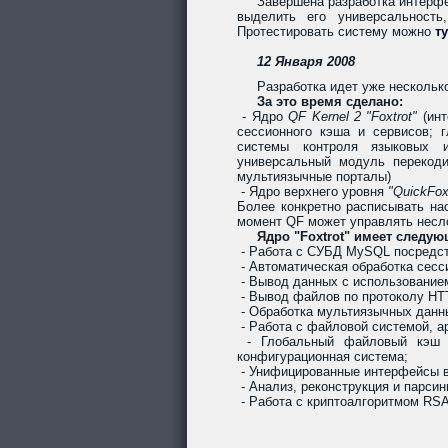
Завершена разработка интерфе
выделить его универсальность
Протестировать систему можно
ту
12 Января 2008
Разработка идет уже несколько
За это время сделано:
- Ядро
QF Kernel 2 "Foxtrot"
(инт
сессионного кэша и сервисов; 
системы контроля языковых 
универсальный модуль перекоди
мультиязычные порталы)
- Ядро верхнего уровня
"QuickFox
Более конкретно расписывать на
момент QF может управлять нес
Ядро "Foxtrot" имеет следу
- Работа с СУБД MySQL посредст
- Автоматическая обработка сесс
- Вывод данных с использованием
- Вывод файлов по протоколу HT
- Обработка мультиязычных данны
- Работа с файловой системой, 
- Глобальный файловый кэш д
конфигурационная система;
- Унифицированные интерфейсы в
- Анализ, реконструкция и парсин
- Работа с криптоалгоритмом RSA