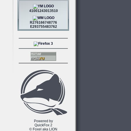
41001243013510
R276166748776
E293755483762
Powered by
QuickFox 2
© Foxel aka LION