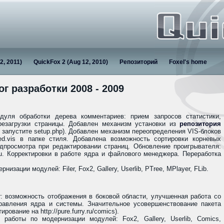
2, 2011)
QuickFox 2 (Aug 12, 2010)
Репозиторий
Foxel's home
ог разработки 2008 - 2009
уля обработки дерева комментариев: прием запросов статистики,
резагрузки страницы. Добавлен механизм установки из
репозитория
и запустите setup.php). Добавлен механизм переопределения VIS-блоков
ed.vis в папке стиля. Добавлена возможность сортировки корневых
просмотра при редактировании страниц. Обновление проигрывателя:
u. Корректировки в работе ядра и файлового менеджера. Переработка
изации модулей: Filer, Fox2, Gallery, Userlib, PTree, MPlayer, FLib.
r: возможность отображения в боковой области, улучшенная работа со
равления ядра и системы. Значительное усовершенствование пакета
рование на http://pure.furry.ru/comics).
работы по модернизации модулей: Fox2, Gallery, Userlib, Comics,