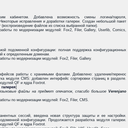
ким кабинетом. Добавлена возможность смены логина/пароля,
Некоторые исправления и доработки галереи. Создан небольшой пакет
r (воспроизведение файлов из списка выбранной папки).
боты по модернизации модулей: Fox2, Filer, Gallery, Userlib, Comics,
мой подоменной конфигурации: полная поддержка конфигурационных
ий к определенным доменам.
оты по модернизации модулей: Fox2, Filer, Gallery.
ерфейсов работы с хранимыми фалами. Добавлено: удаление/перенос
тка модуля CMS: добавлен интерфейс сортировки страниц в разделе.
дулей QF и ядра Foxtrot.
 галерея
]
языковые файлы на предмет опечаток, спасибо большое
Verenjano
боты по модернизации модулей: Fox2, Filer, CMS.
анентных сессий, введена новая структура защиты и ее настройки.
одоменной конфигурации. Продолжается разработка модуля галереи.
дулей QF и ядра Foxtrot.