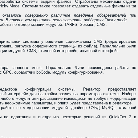
разработка системы выдачи файлов. Отработаны механизмы отдачи
ricky Mode. Система также позволяет отдавать отдельные файлы из tar
казалось совершенно различное поведение обозревателей при
н. В связи с чем пришлось реализовывать поддержку Tricky mode.
аботы по модернизации модулей: TARFS, Session, CMS.
арительной системы управления содержанием CMS (редактирование
траниц, загрузка содержимого страницы из файла). Параллельно были
ации модулей: CMS, стилевой интерфейс, языковой интерфейс.
ктора главного меню. Параллельно были произведены работы по
с GPC, обработчик bbCode, модуль конфигурирования.
едактора конфигурации системы. Редактор предоставляет
ный интерфейс для настройки различных параметров системы. Наборы
 любого модуля или расширение имеющихся не требует модернизации
ать необходимые параметры, и опция будет представлена в редакторе.
 работы по модернизации модулей: драйвер СУБД MySQL, стилевой
ы по адаптации и внедрению некоторых решений из QuickFox 2 в