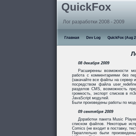
QuickFox
Лог разработки 2008 - 2009
Главная
Dev Log
QuickFox (Aug 2
Л
08 декабря 2009
Расширенны возможности мод
работа с комментариями без пе
(закачайте все файлы на сервер 
посредством файла user_redefin
разделов CMS, возможность пред
громкость, экспорт списков в m3
JavaScript модулей.
Были произведены работы по модерн
09 сентября 2009
Доработки пакета Music Playe
списком файлов. Некоторые исп
Comics (не входит в поставку, тести
Параллельно были произведены 