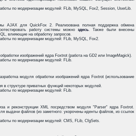
боты по модернизации модулей: FLib, MySQL, Fox2, Session, UserLib.
емы AJAX для QuickFox 2. Реализована полная поддержка обмена
ротестировать работу системы можно
здесь
. Также были внесены
QL, влияющие на обработку запросов.
аботы по модернизации модулей: FLib, MySQL, Fox2.
обработки изображений ядра Foxtrot (работа на GD2 или ImageMagick).
боты по модернизации модулей: FLib.
зработка модуля обработки изображений ядра Foxtrot (использование
я в структуре приватных функций некоторых модулей.
боты по модернизации модулей: FLib.
за и реконструкции XML посредством модуля "Parser" ядра Foxtrot.
ля выдачи файлов (из заметного: укорочены иденты файлов, из ссылок
боты по модернизации модулей: CMS, FLib, CfgSets.