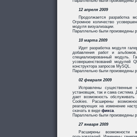
Параллельно были произведены раб
12 апреля 2009
Продолжается разработка м
Огромное количество усовершен
модуля визуализации.
Параллельно были произведены ра
10 марта 2009
Идет разработка модуля гале
добавления работ и альбомов
специализированный модуль. Г
усовершенствований модулей QF
конструктора запросов MySQL.
Параллельно были произведены раб
02 февраля 2009
Исправлены существенные 
установщик, так и сама система.
дает возможность обслуживать
Cookies. Расширены возможно
реагирующих на изменение настр
скачать в виде
фикса
.
Параллельно были произведены раб
27 января 2009
Расширены возможности в
пользователей. Изменены генер