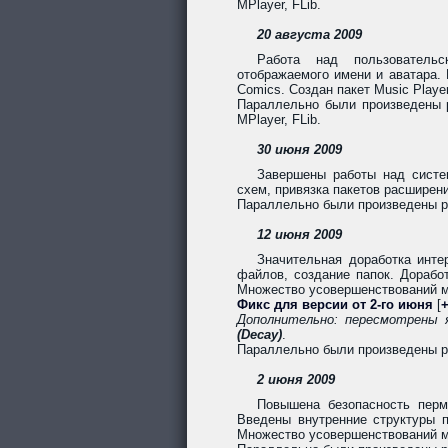
MPlayer, FLib.
20 августа 2009
Работа над пользовательс
отображаемого имени и аватара. 
Comics. Создан пакет Music Playe
Параллельно были произведены ра
MPlayer, FLib.
30 июня 2009
Завершены работы над систе
схем, привязка пакетов расширен
Параллельно были произведены раб
12 июня 2009
Значительная доработка инт
файлов, создание папок. Дорабо
Множество усовершенствований мо
Фикс для версии от 2-го июня
[
+
Дополнительно: пересмотрены 
(Decay)
.
Параллельно были произведены ра
2 июня 2009
Повышена безопасность перм
Введены внутренние структуры п
Множество усовершенствований мо