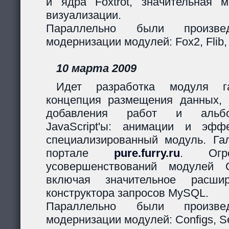
и ядра Foxtrot, значительная 
визуализации.
Параллельно были произв
модернизации модулей: Fox2, Flib,
10 марта 2009
Идет разработка модуля га
концепция размещения данных,
добавления работ и альбо
JavaScript'ы: анимации и эф
специализированный модуль. Гал
портале
pure.furry.ru
. Огро
усовершенствований модулей 
включая значительное расшир
конструктора запросов MySQL.
Параллельно были произв
модернизации модулей: Configs, Ses