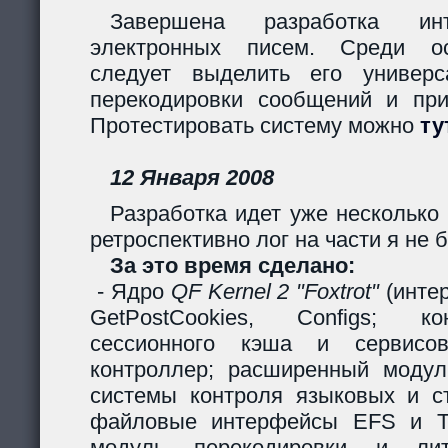
Завершена разработка инт
электронных писем. Среди ос
следует выделить его универс
перекодировки сообщений и пр
Протестировать систему можно
ту
12 Января 2008
Разработка идет уже несколько 
ретроспективно лог на части я не б
За это время сделано:
- Ядро
QF Kernel 2 "Foxtrot"
(инте
GetPostCookies, Configs; ко
сессионного кэша и сервисов
контроллер; расширенный модул
системы контроля языковых и ст
файловые интерфейсы EFS и Ta
модуль перекодировки и лите