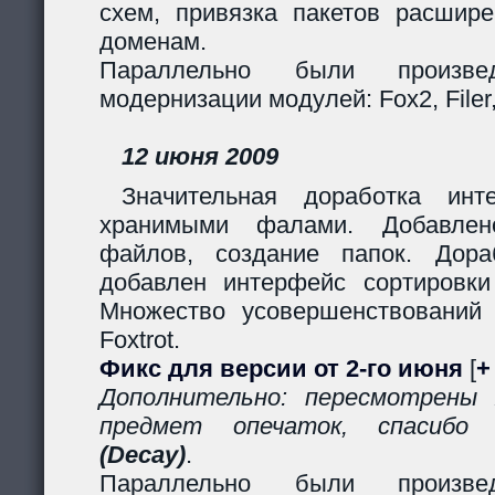
схем, привязка пакетов расшир
доменам.
Параллельно были произв
модернизации модулей: Fox2, Filer, 
12 июня 2009
Значительная доработка ин
хранимыми фалами. Добавлено
файлов, создание папок. Дор
добавлен интерфейс сортировки
Множество усовершенствований
Foxtrot.
Фикс для версии от 2-го июня
[
+
Дополнительно: пересмотрены
предмет опечаток, спасиб
(Decay)
.
Параллельно были произв