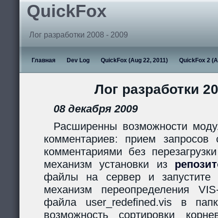
QuickFox
Лог разработки 2008 - 2009
Главная
Dev Log
QuickFox (Aug 22, 2011)
QuickFox 2 (A
Лог разработки 20
08 декабря 2009
Расширенны возможности моду
комментариев: прием запросов с
комментариями без перезагрузки
механизм установки из
репози
файлы на сервер и запустите s
механизм переопределения VIS
файла user_redefined.vis в пап
возможность сортировки корн