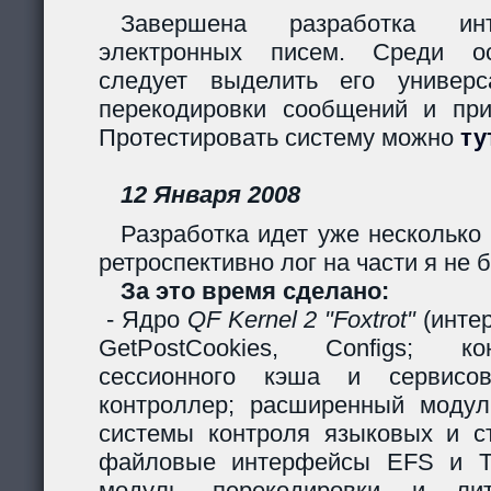
Завершена разработка инт
электронных писем. Среди ос
следует выделить его универс
перекодировки сообщений и пр
Протестировать систему можно
ту
12 Января 2008
Разработка идет уже несколько 
ретроспективно лог на части я не б
За это время сделано:
- Ядро
QF Kernel 2 "Foxtrot"
(инте
GetPostCookies, Configs; ко
сессионного кэша и сервисов
контроллер; расширенный модул
системы контроля языковых и ст
файловые интерфейсы EFS и Ta
модуль перекодировки и лите