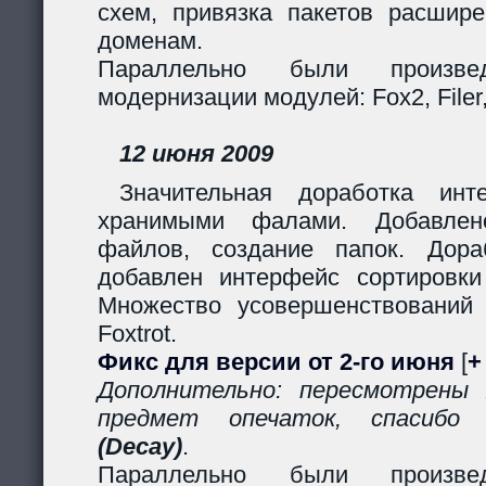
схем, привязка пакетов расшир
доменам.
Параллельно были произв
модернизации модулей: Fox2, Filer, 
12 июня 2009
Значительная доработка ин
хранимыми фалами. Добавлено
файлов, создание папок. Дор
добавлен интерфейс сортировки
Множество усовершенствований
Foxtrot.
Фикс для версии от 2-го июня
[
+
Дополнительно: пересмотрены
предмет опечаток, спасиб
(Decay)
.
Параллельно были произв