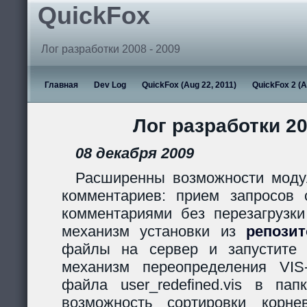
QuickFox
Лог разработки 2008 - 2009
Главная
Dev Log
QuickFox (Aug 22, 2011)
QuickFox 2 (A
Лог разработки 20
08 декабря 2009
Расширенны возможности моду
комментариев: прием запросов с
комментариями без перезагрузки
механизм установки из
репози
файлы на сервер и запустите s
механизм переопределения VIS
файла user_redefined.vis в пап
возможность сортировки корн