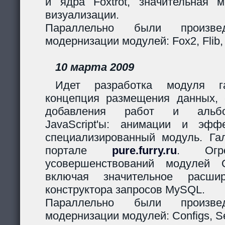
и ядра Foxtrot, значительная 
визуализации.
Параллельно были произв
модернизации модулей: Fox2, Flib,
10 марта 2009
Идет разработка модуля га
концепция размещения данных,
добавления работ и альбо
JavaScript'ы: анимации и эф
специализированный модуль. Гал
портале
pure.furry.ru
. Огро
усовершенствований модулей 
включая значительное расшир
конструктора запросов MySQL.
Параллельно были произв
модернизации модулей: Configs, Ses