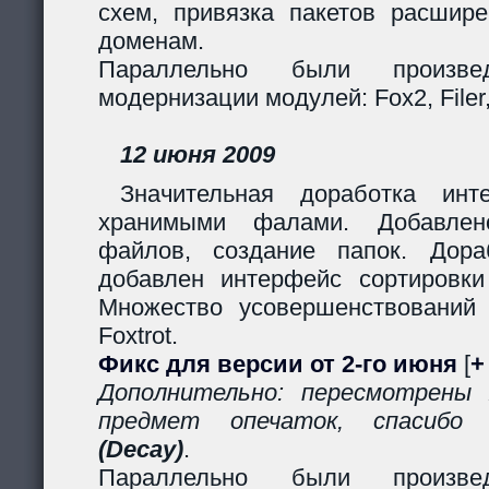
схем, привязка пакетов расшир
доменам.
Параллельно были произв
модернизации модулей: Fox2, Filer, 
12 июня 2009
Значительная доработка ин
хранимыми фалами. Добавлено
файлов, создание папок. Дор
добавлен интерфейс сортировки
Множество усовершенствований
Foxtrot.
Фикс для версии от 2-го июня
[
+
Дополнительно: пересмотрены
предмет опечаток, спасиб
(Decay)
.
Параллельно были произв