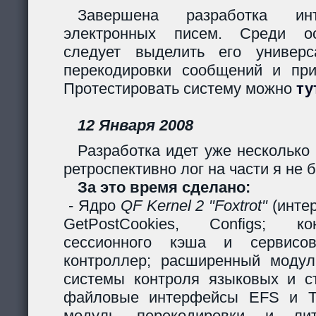
Завершена разработка инт
электронных писем. Среди ос
следует выделить его универс
перекодировки сообщений и пр
Протестировать систему можно
ту
12 Января 2008
Разработка идет уже несколько 
ретроспективно лог на части я не б
За это время сделано:
- Ядро
QF Kernel 2 "Foxtrot"
(инте
GetPostCookies, Configs; ко
сессионного кэша и сервисов
контроллер; расширенный модул
системы контроля языковых и ст
файловые интерфейсы EFS и Ta
модуль перекодировки и лите