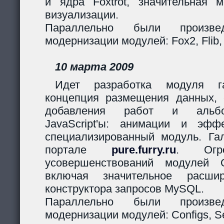
и ядра Foxtrot, значительная 
визуализации.
Параллельно были произв
модернизации модулей: Fox2, Flib,
10 марта 2009
Идет разработка модуля га
концепция размещения данных,
добавления работ и альбо
JavaScript'ы: анимации и эф
специализированный модуль. Гал
портале
pure.furry.ru
. Огро
усовершенствований модулей 
включая значительное расшир
конструктора запросов MySQL.
Параллельно были произв
модернизации модулей: Configs, Ses