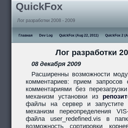
QuickFox
Лог разработки 2008 - 2009
Главная
Dev Log
QuickFox (Aug 22, 2011)
QuickFox 2 (A
Лог разработки 20
08 декабря 2009
Расширенны возможности моду
комментариев: прием запросов с
комментариями без перезагрузки
механизм установки из
репози
файлы на сервер и запустите s
механизм переопределения VIS
файла user_redefined.vis в пап
возможность сортировки корн