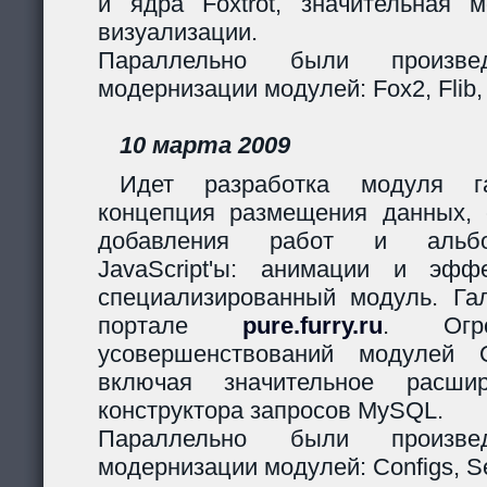
и ядра Foxtrot, значительная 
визуализации.
Параллельно были произв
модернизации модулей: Fox2, Flib,
10 марта 2009
Идет разработка модуля га
концепция размещения данных,
добавления работ и альбо
JavaScript'ы: анимации и эф
специализированный модуль. Гал
портале
pure.furry.ru
. Огро
усовершенствований модулей 
включая значительное расшир
конструктора запросов MySQL.
Параллельно были произв
модернизации модулей: Configs, Ses