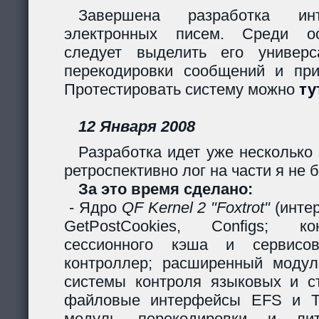
Завершена разработка инт
электронных писем. Среди ос
следует выделить его универс
перекодировки сообщений и пр
Протестировать систему можно
ту
12 Января 2008
Разработка идет уже несколько 
ретроспективно лог на части я не б
За это время сделано:
- Ядро
QF Kernel 2 "Foxtrot"
(инте
GetPostCookies, Configs; ко
сессионного кэша и сервисов
контроллер; расширенный модул
системы контроля языковых и ст
файловые интерфейсы EFS и Ta
модуль перекодировки и лите