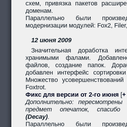
схем, привязка пакетов расшир
доменам.
Параллельно были произв
модернизации модулей: Fox2, Filer, 
12 июня 2009
Значительная доработка ин
хранимыми фалами. Добавлено
файлов, создание папок. Дор
добавлен интерфейс сортировки
Множество усовершенствований
Foxtrot.
Фикс для версии от 2-го июня
[
+
Дополнительно: пересмотрены
предмет опечаток, спасиб
(Decay)
.
Параллельно были произв