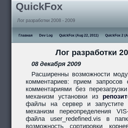
QuickFox
Лог разработки 2008 - 2009
Главная
Dev Log
QuickFox (Aug 22, 2011)
QuickFox 2 (A
Лог разработки 20
08 декабря 2009
Расширенны возможности моду
комментариев: прием запросов с
комментариями без перезагрузки
механизм установки из
репози
файлы на сервер и запустите s
механизм переопределения VIS
файла user_redefined.vis в пап
возможность сортировки корн