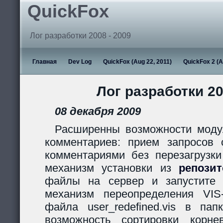
QuickFox
Лог разработки 2008 - 2009
Главная
Dev Log
QuickFox (Aug 22, 2011)
QuickFox 2 (A
Лог разработки 20
08 декабря 2009
Расширенны возможности моду
комментариев: прием запросов с
комментариями без перезагрузки
механизм установки из
репози
файлы на сервер и запустите s
механизм переопределения VIS
файла user_redefined.vis в пап
возможность сортировки корн