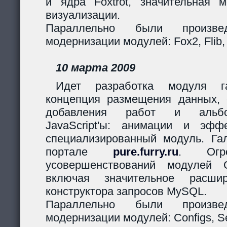
и ядра Foxtrot, значительная 
визуализации.
Параллельно были произв
модернизации модулей: Fox2, Flib,
10 марта 2009
Идет разработка модуля га
концепция размещения данных,
добавления работ и альбо
JavaScript'ы: анимации и эф
специализированный модуль. Гал
портале
pure.furry.ru
. Огро
усовершенствований модулей 
включая значительное расшир
конструктора запросов MySQL.
Параллельно были произв
модернизации модулей: Configs, Ses