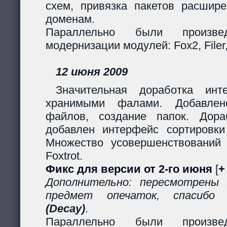
схем, привязка пакетов расшир
доменам.
Параллельно были произв
модернизации модулей: Fox2, Filer, 
12 июня 2009
Значительная доработка ин
хранимыми фалами. Добавлено
файлов, создание папок. Дор
добавлен интерфейс сортировки
Множество усовершенствований
Foxtrot.
Фикс для версии от 2-го июня
[
+
Дополнительно: пересмотрены
предмет опечаток, спасиб
(Decay)
.
Параллельно были произв