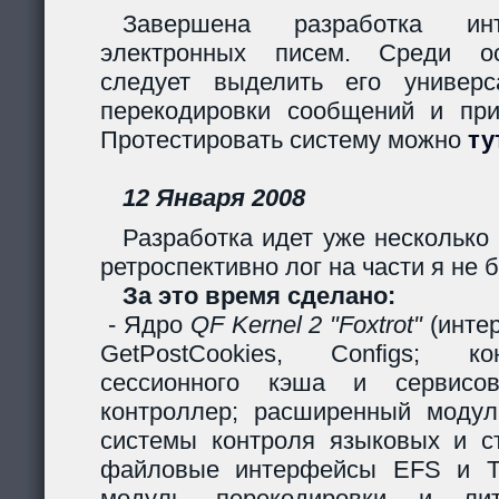
Завершена разработка инт
электронных писем. Среди ос
следует выделить его универс
перекодировки сообщений и пр
Протестировать систему можно
ту
12 Января 2008
Разработка идет уже несколько 
ретроспективно лог на части я не б
За это время сделано:
- Ядро
QF Kernel 2 "Foxtrot"
(инте
GetPostCookies, Configs; ко
сессионного кэша и сервисов
контроллер; расширенный модул
системы контроля языковых и ст
файловые интерфейсы EFS и Ta
модуль перекодировки и лите