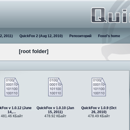
2, 2011)
QuickFox 2 (Aug 12, 2010)
Репозиторий
Foxel's home
[root folder]
kFox v 1.0.12 (June
QuickFox v 1.0.10 (Jan
QuickFox v 1.0.9 (Oct
14,…
15, 2011)
26, 2010)
481.46 КБайт
478.92 КБайт
478.49 КБайт