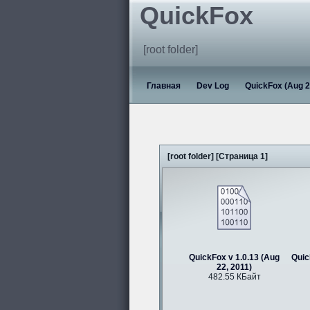
QuickFox
[root folder]
Главная
Dev Log
QuickFox (Aug 2
[root folder] [Страница 1]
QuickFox v 1.0.13 (Aug
Quic
22, 2011)
482.55 КБайт