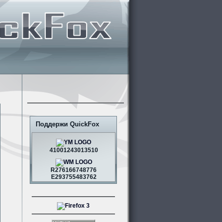
Поддержи QuickFox
41001243013510
R276166748776
E293755483762