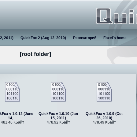
2, 2011)
QuickFox 2 (Aug 12, 2010)
Репозиторий
Foxel's home
[root folder]
kFox v 1.0.12 (June
QuickFox v 1.0.10 (Jan
QuickFox v 1.0.9 (Oct
14,…
15, 2011)
26, 2010)
481.46 КБайт
478.92 КБайт
478.49 КБайт