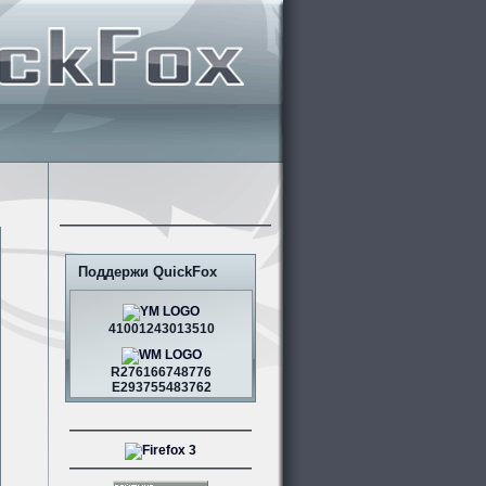
Поддержи QuickFox
41001243013510
R276166748776
E293755483762