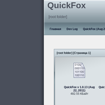
QuickFox
[root folder]
Главная
Dev Log
QuickFox (Aug 2
[root folder] [Страница 1]
QuickFox v 1.0.13 (Aug
Quic
22, 2011)
482.55 КБайт