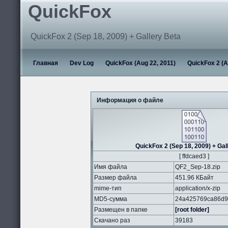
QuickFox
QuickFox 2 (Sep 18, 2009) + Gallery Beta
Главная
Dev Log
QuickFox (Aug 22, 2011)
QuickFox 2 (A
Информация о файле
QuickFox 2 (Sep 18, 2009) + Gal
[ ffdcaed3 ]
Имя файла
QF2_Sep-18.zip
Размер файла
451.96 КБайт
mime-тип
application/x-zip
MD5-сумма
24a425769ca86d9
Размещен в папке
[root folder]
Скачано раз
39183