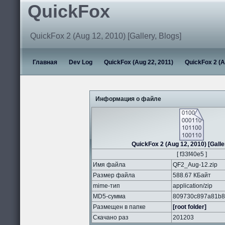
QuickFox
QuickFox 2 (Aug 12, 2010) [Gallery, Blogs]
Главная
Dev Log
QuickFox (Aug 22, 2011)
QuickFox 2 (A
Информация о файле
QuickFox 2 (Aug 12, 2010) [Galle
[ f33f40e5 ]
Имя файла
QF2_Aug-12.zip
Размер файла
588.67 КБайт
mime-тип
application/zip
MD5-сумма
809730c897a81b8
Размещен в папке
[root folder]
Скачано раз
201203