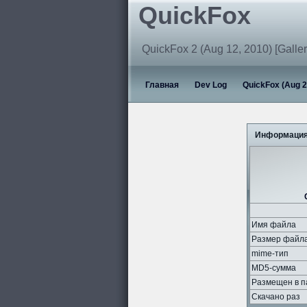
QuickFox
QuickFox 2 (Aug 12, 2010) [Galler
Главная
Dev Log
QuickFox (Aug 2
Информация
Имя файла
Размер файл
mime-тип
MD5-сумма
Размещен в п
Скачано раз