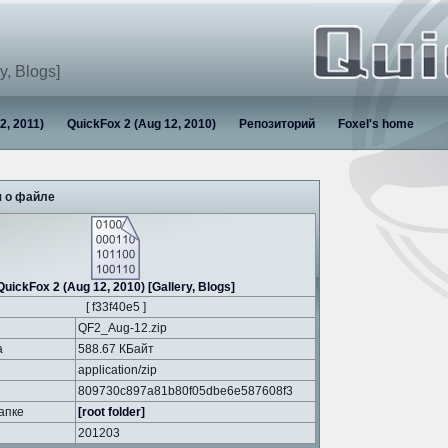
y, Blogs]
2, 2011)
QuickFox 2 (Aug 12, 2010)
Репозиторий
Foxel's home
 о файле
QuickFox 2 (Aug 12, 2010) [Gallery, Blogs]
[ f33f40e5 ]
QF2_Aug-12.zip
а
588.67 КБайт
application/zip
809730c897a81b80f05dbe6e587608f3
апке
[root folder]
201203