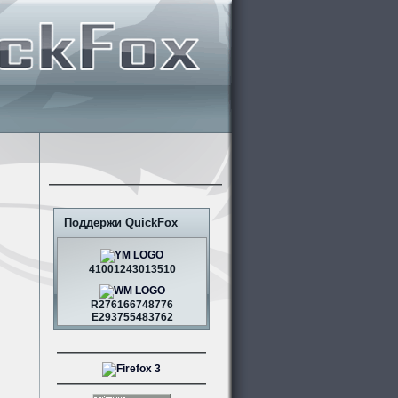
Поддержи QuickFox
41001243013510
R276166748776
E293755483762