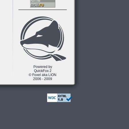
Powered by
QuickFox 2
© Foxel aka LION
2006 - 2009