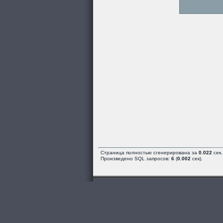
Страница полностью сгенерирована за
0.022
сек.
Произведено SQL запросов:
6
(
0.002
сек).