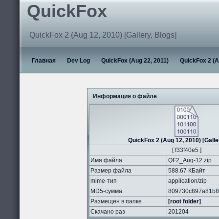
QuickFox
QuickFox 2 (Aug 12, 2010) [Gallery, Blogs]
Главная
Dev Log
QuickFox (Aug 22, 2011)
QuickFox 2 (A
Информация о файле
QuickFox 2 (Aug 12, 2010) [Galle
[ f33f40e5 ]
Имя файла
QF2_Aug-12.zip
Размер файла
588.67 КБайт
mime-тип
application/zip
MD5-сумма
809730c897a81b8
Размещен в папке
[root folder]
Скачано раз
201204