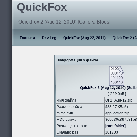
QuickFox
QuickFox 2 (Aug 12, 2010) [Gallery, Blogs]
Главная
Dev Log
QuickFox (Aug 22, 2011)
QuickFox 2 (A
Информация о файле
QuickFox 2 (Aug 12, 2010) [Galle
[ f33f40e5 ]
Имя файла
QF2_Aug-12.zip
Размер файла
588.67 КБайт
mime-тип
application/zip
MD5-сумма
809730c897a81b8
Размещен в папке
[root folder]
Скачано раз
201203